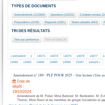
S'id
Présidence
Séance publique
Rôle et pouvoirs de l'Assemblée
Visiter l'Assemblée
TYPES DE DOCUMENTS
Fiches « Connaissance de l’Assemblée »
577 députés
Commissions et autres organes
Visite virtuelle du palais Bourbon
Amendements (122906)
Questions (20252)
Comptes-rendus (3
Organisation de l'Assemblée
Groupes politiques
Europe et International
Assister à une séance
Mot
Propositions (2245)
Rapports (1001)
Textes adoptés (693)
P
Présidence
Conférence des Présidents
Bureau
Collège des Ques
Élections législatives
Contrôle et évaluation
Accès des chercheurs à l’Assemblée
TRI DES RÉSULTATS
Congrès
Les évènements
S'inscrire
Trier par pertinence
Trier par date (X)
Pétitions
Statistiques et chiffres clés
Transparence et déontologie
Vous n'ave
Patrimoine
E
Documents de référence
« précedent
1
14073
14074
14075
14076
14077
1
La Bibliothèque
( Constitution | Règlement de l'Assemblée ... )
Documents parlementaires
14082
14083
14084
14085
14086
15347
suivant »
Les archives
Projets de loi
Contacts et plan d'accès
Amendement n° 189 - PLF POUR 2025 - 1ère lecture (1ère ass
Propositions de loi
Histoire
Photos libres de droit
Amendements
Date de
Juniors
dépôt :
Textes adoptés
Anciennes législatures
19/10/2024
Amendement de M. Potier, Mme Battistel, M. Benbrahim, M. Echa
Liens vers les sites publics
Rapports d'information
Thomin, Mme Rossi et les membres du groupe Socialistes et app