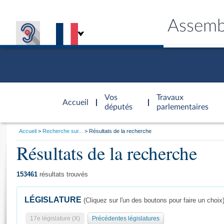
Assemb
Accèder à
la page
Vos
Travaux
Accueil
d'accueil
députés
parlementaires
Vous
Accueil
Recherche sur...
Résultats de la recherche
êtes
Résultats de la recherche
Général
ici
CONNEX
TRAVA
CONNA
DÉC
:
153461
résultats trouvés
LÉGISLATURE
(Cliquez sur l'un des boutons pour faire un choix
17e législature (X)
Précédentes législatures