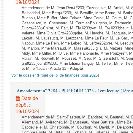
19/10/2024
Amendement de M. Jean-Ren&#233; Cazeneuve, M. Amiel, M. Att
Belhaddad, Mme Berg&#233;, M. Berville, Mme Borne, M. Botho
Buchou, Mme Buffet, Mme Calvez, Mme Caroit, M. Caure, M. C
Cazeneuve, M. Chenevard, M. Cormier-Bouligeon, M. Darmanin
Dubr&#233;-Chirat, M. Fait, M. Fi&#233;vet, M. Fr&#233;bault, M
Valente, Mme Olivia Gr&#233;goire, M. Huyghe, M. Jacques, M
Lakrafi, M. Laussucq, M. Lauzzana, Mme Le Feur, M. Le Gac,
Nabour, Mme Le Peih, Mme Lebec, M. Lef&#232;vre, M. Lescure,
M. Marion, Mme Marsaud, M. Mass&#233;glia, M. Mazars, Mme 
Midy, Mme Miller, M. Olive, Mme Panonacle, Mme Pouzyreff, M
Rixain, M. Rodwell, M. Rousset, M. Seo, M. Sitzenstuhl, M. Sor
S&#233;journ&#233;, Mme Liliana Tanguy, M. Terlier, Mme Thev
et Mme Yadan - Article 33 -
Adopté
Voir le dossier (Projet de loi de finances pour 2025)
Amendement n° 3284 - PLF POUR 2025 - 1ère lecture (1ère as
Date de
dépôt :
19/10/2024
Amendement de M. Saint-Pasteur, M. Baptiste, M. Baumel, M. 
Allemand, M. Aviragnet, M. Barusseau, Mme Battistel, Mme Bel
Capdevielle, M. Christophle, M. Courbon, M. David, M. Delapor
Dombre Coste, M. Dufau, M. Echaniz, M. Eskenazi, M. Faure,