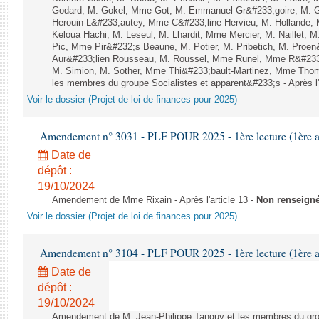
Godard, M. Gokel, Mme Got, M. Emmanuel Gr&#233;goire, M. 
Herouin-L&#233;autey, Mme C&#233;line Hervieu, M. Hollande
Keloua Hachi, M. Leseul, M. Lhardit, Mme Mercier, M. Naillet,
Pic, Mme Pir&#232;s Beaune, M. Potier, M. Pribetich, M. Pro
Aur&#233;lien Rousseau, M. Roussel, Mme Runel, Mme R&#233;
M. Simion, M. Sother, Mme Thi&#233;bault-Martinez, Mme Thomin
les membres du groupe Socialistes et apparent&#233;s - Après l'
Voir le dossier (Projet de loi de finances pour 2025)
Amendement n° 3031 - PLF POUR 2025 - 1ère lecture (1ère as
Date de
dépôt :
19/10/2024
Amendement de Mme Rixain - Après l'article 13 -
Non renseign
Voir le dossier (Projet de loi de finances pour 2025)
Amendement n° 3104 - PLF POUR 2025 - 1ère lecture (1ère as
Date de
dépôt :
19/10/2024
Amendement de M. Jean-Philippe Tanguy et les membres du gro