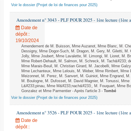
Voir le dossier (Projet de loi de finances pour 2025)
Amendement n° 3043 - PLF POUR 2025 - 1ère lecture (1ère as
Date de
dépôt :
19/10/2024
Amendement de M. Buisson, Mme Auzanot, Mme Blanc, M. Che
Dessigny, Mme Dogor-Such, M. Dragon, M. Gery, M. Giletti, M.
Jolly, Mme Joubert, Mme Lavalette, M. Limongi, M. Lioret, M. 
Mme Robert-Dehault, M. Salmon, M. Schreck, M. Tach&#233; de l
Mme Marais-Beuil, M. Christian Girard, M. Jacobelli, Mme Galzy
Mme Lechanteux, Mme Lelouis, M. Weber, Mme Rimbert, Mme Lor
Meizonnet, M. Perez, M. Sanvert, M. Guiniot, Mme Engrand, M. 
M. Boulogne, M. Dufosset, M. David Magnier, M. Tonussi, Mme
L&#233;pinau, Mme M&#233;nach&#233;, M. Fouquart, Mme Bo
Gonzalez et Mme Parmentier - Après l'article 3 -
Tombé
Voir le dossier (Projet de loi de finances pour 2025)
Amendement n° 3526 - PLF POUR 2025 - 1ère lecture (1ère as
Date de
dépôt :