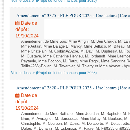
Voir le dossier (Projet de loi de finances pour 2025)
Rapports d'enquête
Rapports législatifs
Amendement n° 3375 - PLF POUR 2025 - 1ère lecture (1ère as
Rapports sur l'application des lois
Date de
Baromètre de l’application des lois
dépôt :
19/10/2024
Dossiers législatifs
Amendement de Mme Sas, Mme Arrighi, M. Ben Cheikh, M. Laha
Mme Autain, Mme Balage El Mariky, Mme Belluco, M. Biteau, M.
Budget et sécurité sociale
Mme Chatelain, M. Corbi&#232;re, M. Davi, M. Duplessy, M. Fou
Questions écrites et orales
M. Gustave, Mme Catherine Hervieu, M. Iordanoff, Mme Laern
Comptes rendus des débats
Peytavie, Mme Pochon, M. Raux, Mme Regol, Mme Sandrine Ro
Taill&#233;-Polian, M. Tavernier, M. Thierry et Mme Voynet - Aprè
Voir le dossier (Projet de loi de finances pour 2025)
Amendement n° 2820 - PLF POUR 2025 - 1ère lecture (1ère as
Date de
dépôt :
19/10/2024
Amendement de Mme Battistel, Mme Jourdan, M. Baptiste, M. B
Brun, M. Aviragnet, M. Barusseau, Mme Bellay, M. Bouloux, M. 
Christophle, M. Courbon, M. David, M. Delaporte, M. Delautre
Dufau, M. Echaniz, M. Eskenazi, M. Faure, M. F&#233;gn&#233