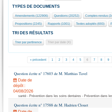
S'id
Présidence
Séance publique
Rôle et pouvoirs de l'Assemblée
Visiter l'Assemblée
TYPES DE DOCUMENTS
Fiches « Connaissance de l’Assemblée »
577 députés
Commissions et autres organes
Visite virtuelle du palais Bourbon
Amendements (122906)
Questions (20252)
Comptes-rendus (3
Organisation de l'Assemblée
Groupes politiques
Europe et International
Assister à une séance
Mot
Propositions (2245)
Rapports (1001)
Textes adoptés (693)
P
Présidence
Conférence des Présidents
Bureau
Collège des Ques
Élections législatives
Contrôle et évaluation
Accès des chercheurs à l’Assemblée
TRI DES RÉSULTATS
Congrès
Les évènements
S'inscrire
Trier par pertinence
Trier par date (X)
Pétitions
Statistiques et chiffres clés
Transparence et déontologie
Vous n'ave
Patrimoine
E
Documents de référence
« précedent
1
2
3
4
5
6
7
8
9
La Bibliothèque
( Constitution | Règlement de l'Assemblée ... )
Documents parlementaires
Les archives
Question écrite n° 17603 de M. Matthias Tavel
Projets de loi
Contacts et plan d'accès
Date de
Propositions de loi
Histoire
Photos libres de droit
dépôt :
Amendements
Juniors
04/08/2026
Textes adoptés
santé - Prévention dans les soins dentaires - Prévention dans le
Anciennes législatures
Question écrite n° 17588 de M. Hadrien Clouet
Liens vers les sites publics
Rapports d'information
Date de