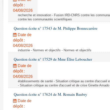
Rapports d'enquête
dépôt :
Rapports législatifs
04/08/2026
Rapports sur l'application des lois
recherche et innovation - Fusion IRD-CNRS contre les communa
Baromètre de l’application des lois
contre les communautés scientifiques
Question écrite n° 17543 de M. Philippe Bonnecarrère
Dossiers législatifs
Date de
Budget et sécurité sociale
dépôt :
04/08/2026
Questions écrites et orales
industrie - Normes et objectifs - Normes et objectifs
Comptes rendus des débats
Question écrite n° 17529 de Mme Élise Leboucher
Date de
dépôt :
04/08/2026
établissements de santé - Situation critique au centre d'accuei
- Situation critique au centre d'accueil et de crise Ginette Ama
Question écrite n° 17624 de M. Romain Baubry
Date de
dépôt :