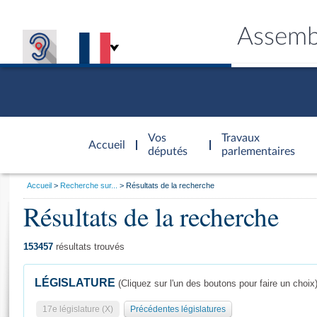
Assemb
Accèder à
la page
Vos
Travaux
Accueil
d'accueil
députés
parlementaires
Vous
Accueil
Recherche sur...
Résultats de la recherche
êtes
Résultats de la recherche
Général
ici
CONNEX
TRAVA
CONNA
DÉC
:
153457
résultats trouvés
LÉGISLATURE
(Cliquez sur l'un des boutons pour faire un choix
17e législature (X)
Précédentes législatures