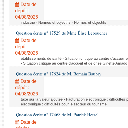
Rapports d'enquête
Date de
Rapports législatifs
dépôt :
Rapports sur l'application des lois
04/08/2026
Baromètre de l’application des lois
industrie - Normes et objectifs - Normes et objectifs
Question écrite n° 17529 de Mme Élise Leboucher
Dossiers législatifs
Date de
Budget et sécurité sociale
dépôt :
04/08/2026
Questions écrites et orales
établissements de santé - Situation critique au centre d'accuei
Comptes rendus des débats
- Situation critique au centre d'accueil et de crise Ginette Ama
Question écrite n° 17624 de M. Romain Baubry
Date de
dépôt :
04/08/2026
taxe sur la valeur ajoutée - Facturation électronique : difficultés
électronique : difficultés pour le secteur du tourisme
Question écrite n° 17468 de M. Patrick Hetzel
Date de