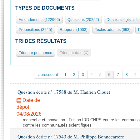
S'id
Présidence
Séance publique
Rôle et pouvoirs de l'Assemblée
Visiter l'Assemblée
TYPES DE DOCUMENTS
Fiches « Connaissance de l’Assemblée »
577 députés
Commissions et autres organes
Visite virtuelle du palais Bourbon
Amendements (122906)
Questions (20252)
Dossiers législatifs
Organisation de l'Assemblée
Groupes politiques
Europe et International
Assister à une séance
Mot
Propositions (2245)
Rapports (1003)
Textes adoptés (693)
P
Présidence
Conférence des Présidents
Bureau
Collège des Ques
Élections législatives
Contrôle et évaluation
Accès des chercheurs à l’Assemblée
TRI DES RÉSULTATS
Congrès
Les évènements
S'inscrire
Trier par pertinence
Trier par date (X)
Pétitions
Statistiques et chiffres clés
Transparence et déontologie
Vous n'ave
Patrimoine
E
Documents de référence
« précedent
1
2
3
4
5
6
7
8
9
La Bibliothèque
( Constitution | Règlement de l'Assemblée ... )
Documents parlementaires
Les archives
Question écrite n° 17588 de M. Hadrien Clouet
Projets de loi
Contacts et plan d'accès
Date de
Propositions de loi
Histoire
Photos libres de droit
dépôt :
Amendements
Juniors
04/08/2026
Textes adoptés
recherche et innovation - Fusion IRD-CNRS contre les communa
Anciennes législatures
contre les communautés scientifiques
Liens vers les sites publics
Rapports d'information
Question écrite n° 17543 de M. Philippe Bonnecarrère