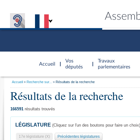
Assemb
Accèder à
la page
Vos
Travaux
Accueil
d'accueil
députés
parlementaires
Vous
Accueil
Recherche sur...
Résultats de la recherche
êtes
Résultats de la recherche
Général
ici
CONNEX
TRAVA
CONNA
DÉC
:
166591
résultats trouvés
LÉGISLATURE
(Cliquez sur l'un des boutons pour faire un choix
17e législature (X)
Précédentes législatures