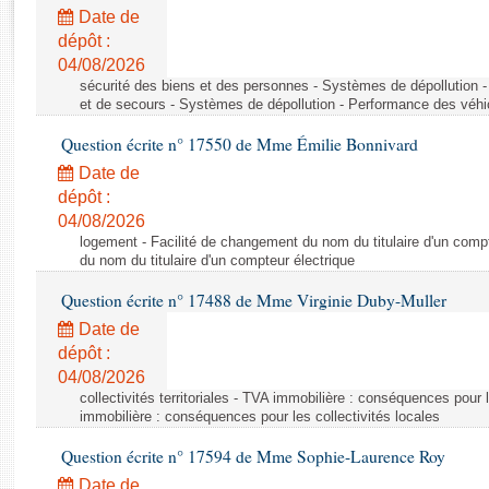
Rapports d'enquête
Date de
Rapports législatifs
dépôt :
Rapports sur l'application des lois
04/08/2026
Baromètre de l’application des lois
sécurité des biens et des personnes - Systèmes de dépollution 
et de secours - Systèmes de dépollution - Performance des véhi
Question écrite n° 17550 de Mme Émilie Bonnivard
Dossiers législatifs
Date de
Budget et sécurité sociale
dépôt :
Questions écrites et orales
04/08/2026
Comptes rendus des débats
logement - Facilité de changement du nom du titulaire d'un compt
du nom du titulaire d'un compteur électrique
Question écrite n° 17488 de Mme Virginie Duby-Muller
Date de
dépôt :
04/08/2026
collectivités territoriales - TVA immobilière : conséquences pour 
immobilière : conséquences pour les collectivités locales
Question écrite n° 17594 de Mme Sophie-Laurence Roy
Date de