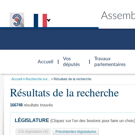
Assemb
Accèder à
la page
Vos
Travaux
Accueil
d'accueil
députés
parlementaires
Vous
Accueil
Recherche sur...
Résultats de la recherche
êtes
Résultats de la recherche
Général
ici
CONNEX
TRAVA
CONNA
DÉC
:
166748
résultats trouvés
LÉGISLATURE
(Cliquez sur l'un des boutons pour faire un choix
17e législature (X)
Précédentes législatures