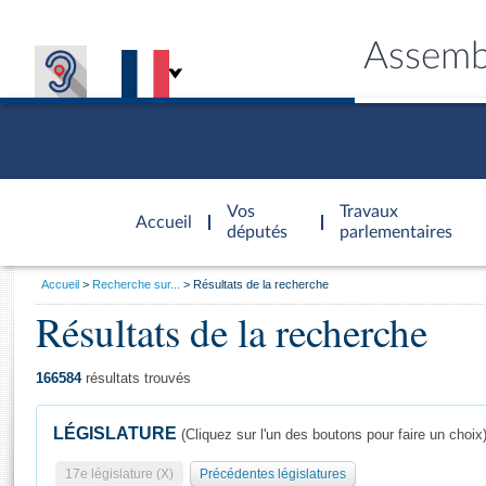
Assemb
Accèder à
la page
Vos
Travaux
Accueil
d'accueil
députés
parlementaires
Vous
Accueil
Recherche sur...
Résultats de la recherche
êtes
Résultats de la recherche
Général
ici
CONNEX
TRAVA
CONNA
DÉC
:
166584
résultats trouvés
LÉGISLATURE
(Cliquez sur l'un des boutons pour faire un choix
17e législature (X)
Précédentes législatures