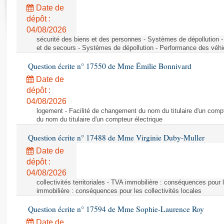
Rapports d'enquête
Date de
Rapports législatifs
dépôt :
Rapports sur l'application des lois
04/08/2026
Baromètre de l’application des lois
sécurité des biens et des personnes - Systèmes de dépollution 
et de secours - Systèmes de dépollution - Performance des véhi
Question écrite n° 17550 de Mme Émilie Bonnivard
Dossiers législatifs
Date de
Budget et sécurité sociale
dépôt :
Questions écrites et orales
04/08/2026
Comptes rendus des débats
logement - Facilité de changement du nom du titulaire d'un compt
du nom du titulaire d'un compteur électrique
Question écrite n° 17488 de Mme Virginie Duby-Muller
Date de
dépôt :
04/08/2026
collectivités territoriales - TVA immobilière : conséquences pour 
immobilière : conséquences pour les collectivités locales
Question écrite n° 17594 de Mme Sophie-Laurence Roy
Date de