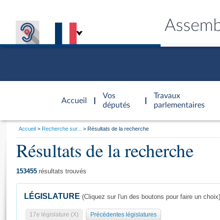
Assemb
Accèder à
la page
Vos
Travaux
Accueil
d'accueil
députés
parlementaires
Vous
Accueil
Recherche sur...
Résultats de la recherche
êtes
Résultats de la recherche
Général
ici
CONNEX
TRAVA
CONNA
DÉC
:
153455
résultats trouvés
LÉGISLATURE
(Cliquez sur l'un des boutons pour faire un choix
17e législature (X)
Précédentes législatures