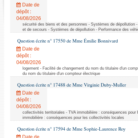
Rapports d'enquête
Date de
Rapports législatifs
dépôt :
Rapports sur l'application des lois
04/08/2026
Baromètre de l’application des lois
sécurité des biens et des personnes - Systèmes de dépollution 
et de secours - Systèmes de dépollution - Performance des véhi
Question écrite n° 17550 de Mme Émilie Bonnivard
Dossiers législatifs
Date de
Budget et sécurité sociale
dépôt :
Questions écrites et orales
04/08/2026
Comptes rendus des débats
logement - Facilité de changement du nom du titulaire d'un compt
du nom du titulaire d'un compteur électrique
Question écrite n° 17488 de Mme Virginie Duby-Muller
Date de
dépôt :
04/08/2026
collectivités territoriales - TVA immobilière : conséquences pour 
immobilière : conséquences pour les collectivités locales
Question écrite n° 17594 de Mme Sophie-Laurence Roy
Date de