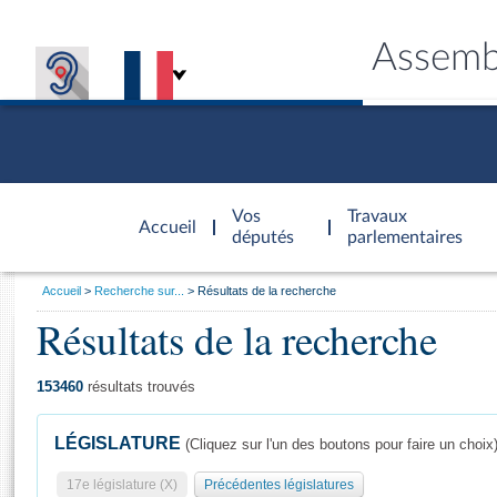
Assemb
Accèder à
la page
Vos
Travaux
Accueil
d'accueil
députés
parlementaires
Vous
Accueil
Recherche sur...
Résultats de la recherche
êtes
Résultats de la recherche
Général
ici
CONNEX
TRAVA
CONNA
DÉC
:
153460
résultats trouvés
LÉGISLATURE
(Cliquez sur l'un des boutons pour faire un choix
17e législature (X)
Précédentes législatures