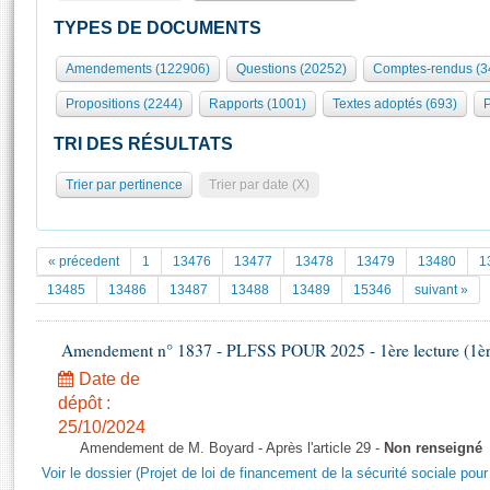
S'id
Présidence
Séance publique
Rôle et pouvoirs de l'Assemblée
Visiter l'Assemblée
TYPES DE DOCUMENTS
Fiches « Connaissance de l’Assemblée »
577 députés
Commissions et autres organes
Visite virtuelle du palais Bourbon
Amendements (122906)
Questions (20252)
Comptes-rendus (3
Organisation de l'Assemblée
Groupes politiques
Europe et International
Assister à une séance
Mot
Propositions (2244)
Rapports (1001)
Textes adoptés (693)
P
Présidence
Conférence des Présidents
Bureau
Collège des Ques
Élections législatives
Contrôle et évaluation
Accès des chercheurs à l’Assemblée
TRI DES RÉSULTATS
Congrès
Les évènements
S'inscrire
Trier par pertinence
Trier par date (X)
Pétitions
Statistiques et chiffres clés
Transparence et déontologie
Vous n'ave
Patrimoine
E
Documents de référence
« précedent
1
13476
13477
13478
13479
13480
1
La Bibliothèque
( Constitution | Règlement de l'Assemblée ... )
Documents parlementaires
13485
13486
13487
13488
13489
15346
suivant »
Les archives
Projets de loi
Contacts et plan d'accès
Amendement n° 1837 - PLFSS POUR 2025 - 1ère lecture (1ère 
Propositions de loi
Histoire
Photos libres de droit
Amendements
Date de
Juniors
dépôt :
Textes adoptés
Anciennes législatures
25/10/2024
Amendement de M. Boyard - Après l'article 29 -
Non renseigné
Liens vers les sites publics
Rapports d'information
Voir le dossier (Projet de loi de financement de la sécurité sociale pou