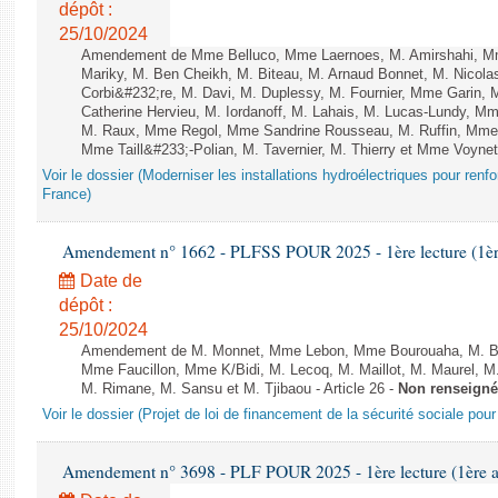
dépôt :
25/10/2024
Amendement de Mme Belluco, Mme Laernoes, M. Amirshahi, Mm
Mariky, M. Ben Cheikh, M. Biteau, M. Arnaud Bonnet, M. Nicol
Corbi&#232;re, M. Davi, M. Duplessy, M. Fournier, Mme Garin,
Catherine Hervieu, M. Iordanoff, M. Lahais, M. Lucas-Lundy, 
M. Raux, Mme Regol, Mme Sandrine Rousseau, M. Ruffin, Mm
Mme Taill&#233;-Polian, M. Tavernier, M. Thierry et Mme Voyne
Voir le dossier (Moderniser les installations hydroélectriques pour renf
France)
Amendement n° 1662 - PLFSS POUR 2025 - 1ère lecture (1ère 
Date de
dépôt :
25/10/2024
Amendement de M. Monnet, Mme Lebon, Mme Bourouaha, M. B&#
Mme Faucillon, Mme K/Bidi, M. Lecoq, M. Maillot, M. Maurel, M
M. Rimane, M. Sansu et M. Tjibaou - Article 26 -
Non renseigné
Voir le dossier (Projet de loi de financement de la sécurité sociale pou
Amendement n° 3698 - PLF POUR 2025 - 1ère lecture (1ère as