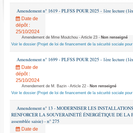
Rapports d'enquête
Rapports législatifs
Amendement n° 1619 - PLFSS POUR 2025 - 1ère lecture (1ère 
Rapports sur l'application des lois
Date de
Baromètre de l’application des lois
dépôt :
25/10/2024
Amendement de Mme Moutchou - Article 23 -
Non renseigné
Dossiers législatifs
Voir le dossier (Projet de loi de financement de la sécurité sociale pou
Budget et sécurité sociale
Questions écrites et orales
Amendement n° 1699 - PLFSS POUR 2025 - 1ère lecture (1ère 
Comptes rendus des débats
Date de
dépôt :
25/10/2024
Amendement de M. Bazin - Article 22 -
Non renseigné
Voir le dossier (Projet de loi de financement de la sécurité sociale pou
Amendement n° 13 - MODERNISER LES INSTALLATIO
RENFORCER LA SOUVERAINETÉ ÉNERGÉTIQUE DE LA FRANC
assemblée saisie) - n° 275
Date de