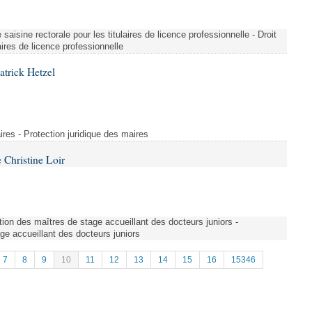
saisine rectorale pour les titulaires de licence professionnelle - Droit
laires de licence professionnelle
atrick Hetzel
ires - Protection juridique des maires
Christine Loir
ion des maîtres de stage accueillant des docteurs juniors -
e accueillant des docteurs juniors
7
8
9
10
11
12
13
14
15
16
15346