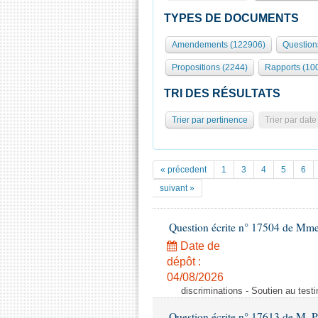
TYPES DE DOCUMENTS
Amendements (122906)
Question
Propositions (2244)
Rapports (10
TRI DES RÉSULTATS
Trier par pertinence
Trier par date
« précedent
1
3
4
5
6
suivant »
Question écrite n° 17504 de Mm
Date de
dépôt :
04/08/2026
discriminations - Soutien au testi
Question écrite n° 17613 de M. P