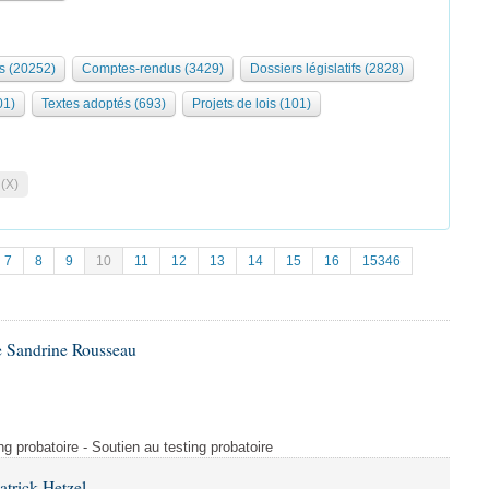
s (20252)
Comptes-rendus (3429)
Dossiers législatifs (2828)
01)
Textes adoptés (693)
Projets de lois (101)
 (X)
7
8
9
10
11
12
13
14
15
16
15346
e Sandrine Rousseau
ng probatoire - Soutien au testing probatoire
atrick Hetzel