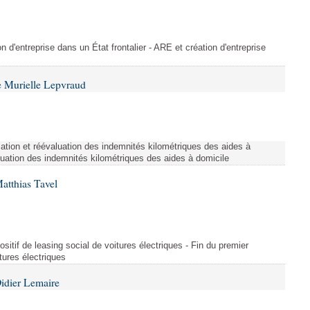
on d'entreprise dans un État frontalier - ARE et création d'entreprise
 Murielle Lepvraud
ation et réévaluation des indemnités kilométriques des aides à
luation des indemnités kilométriques des aides à domicile
atthias Tavel
sitif de leasing social de voitures électriques - Fin du premier
itures électriques
idier Lemaire