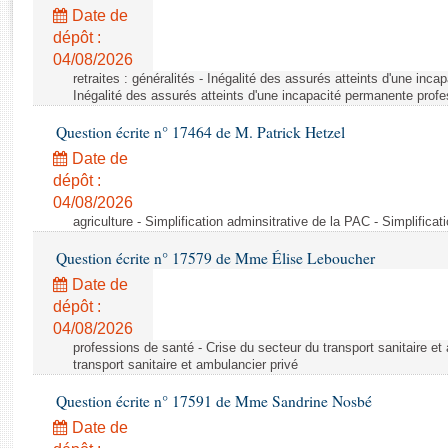
Rapports d'enquête
Date de
Rapports législatifs
dépôt :
Rapports sur l'application des lois
04/08/2026
Baromètre de l’application des lois
retraites : généralités - Inégalité des assurés atteints d'une inc
Inégalité des assurés atteints d'une incapacité permanente profe
Question écrite n° 17464 de M. Patrick Hetzel
Dossiers législatifs
Date de
Budget et sécurité sociale
dépôt :
Questions écrites et orales
04/08/2026
Comptes rendus des débats
agriculture - Simplification adminsitrative de la PAC - Simplifica
Question écrite n° 17579 de Mme Élise Leboucher
Date de
dépôt :
04/08/2026
professions de santé - Crise du secteur du transport sanitaire et
transport sanitaire et ambulancier privé
Question écrite n° 17591 de Mme Sandrine Nosbé
Date de