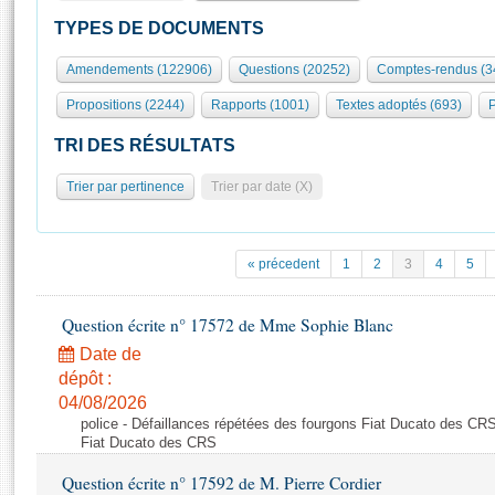
S'id
Présidence
Séance publique
Rôle et pouvoirs de l'Assemblée
Visiter l'Assemblée
TYPES DE DOCUMENTS
Fiches « Connaissance de l’Assemblée »
577 députés
Commissions et autres organes
Visite virtuelle du palais Bourbon
Amendements (122906)
Questions (20252)
Comptes-rendus (3
Organisation de l'Assemblée
Groupes politiques
Europe et International
Assister à une séance
Mot
Propositions (2244)
Rapports (1001)
Textes adoptés (693)
P
Présidence
Conférence des Présidents
Bureau
Collège des Ques
Élections législatives
Contrôle et évaluation
Accès des chercheurs à l’Assemblée
TRI DES RÉSULTATS
Congrès
Les évènements
S'inscrire
Trier par pertinence
Trier par date (X)
Pétitions
Statistiques et chiffres clés
Transparence et déontologie
Vous n'ave
Patrimoine
E
Documents de référence
« précedent
1
2
3
4
5
La Bibliothèque
( Constitution | Règlement de l'Assemblée ... )
Documents parlementaires
Les archives
Question écrite n° 17572 de Mme Sophie Blanc
Projets de loi
Contacts et plan d'accès
Date de
Propositions de loi
Histoire
Photos libres de droit
dépôt :
Amendements
Juniors
04/08/2026
Textes adoptés
police - Défaillances répétées des fourgons Fiat Ducato des CRS
Anciennes législatures
Fiat Ducato des CRS
Liens vers les sites publics
Rapports d'information
Question écrite n° 17592 de M. Pierre Cordier