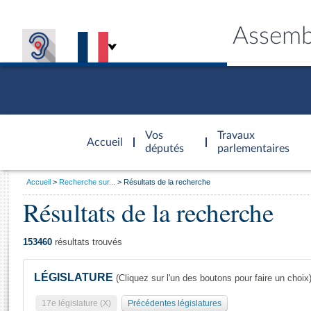
Assemb
Accèder à
la page
Vos
Travaux
Accueil
d'accueil
députés
parlementaires
Vous
Accueil
Recherche sur...
Résultats de la recherche
êtes
Résultats de la recherche
Général
ici
CONNEX
TRAVA
CONNA
DÉC
:
153460
résultats trouvés
LÉGISLATURE
(Cliquez sur l'un des boutons pour faire un choix
17e législature (X)
Précédentes législatures