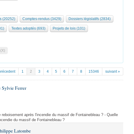
s (20252)
Comptes-rendus (3429)
Dossiers législatifs (2834)
01)
Textes adoptés (693)
Projets de lois (101)
 (X)
précedent
1
2
3
4
5
6
7
8
15346
suivant »
 Sylvie Ferrer
 de reboisement après l'incendie du massif de Fontainebleau ? - Quelle
incendie du massif de Fontainebleau ?
Philippe Latombe