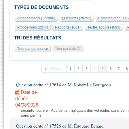
S'id
Présidence
Séance publique
Rôle et pouvoirs de l'Assemblée
Visiter l'Assemblée
TYPES DE DOCUMENTS
Fiches « Connaissance de l’Assemblée »
577 députés
Commissions et autres organes
Visite virtuelle du palais Bourbon
Amendements (122906)
Questions (20252)
Comptes-rendus (3
Organisation de l'Assemblée
Groupes politiques
Europe et International
Assister à une séance
Mot
Propositions (2244)
Rapports (1001)
Textes adoptés (693)
P
Présidence
Conférence des Présidents
Bureau
Collège des Ques
Élections législatives
Contrôle et évaluation
Accès des chercheurs à l’Assemblée
TRI DES RÉSULTATS
Congrès
Les évènements
S'inscrire
Trier par pertinence
Trier par date (X)
Pétitions
Statistiques et chiffres clés
Transparence et déontologie
Vous n'ave
Patrimoine
E
Documents de référence
« précedent
1
2
3
4
5
6
7
8
La Bibliothèque
( Constitution | Règlement de l'Assemblée ... )
Documents parlementaires
Les archives
Question écrite n° 17614 de M. Robert Le Bourgeois
Projets de loi
Contacts et plan d'accès
Date de
Propositions de loi
Histoire
Photos libres de droit
dépôt :
Amendements
Juniors
04/08/2026
Textes adoptés
sécurité routière - Accidents impliquant des véhicules sans perm
Anciennes législatures
sans permis
Liens vers les sites publics
Rapports d'information
Question écrite n° 17526 de M. Édouard Bénard