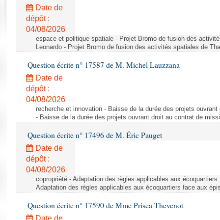
Rapports d'enquête
Date de
Rapports législatifs
dépôt :
Rapports sur l'application des lois
04/08/2026
Baromètre de l’application des lois
espace et politique spatiale - Projet Bromo de fusion des activit
Leonardo - Projet Bromo de fusion des activités spatiales de Tha
Question écrite n° 17587 de M. Michel Lauzzana
Dossiers législatifs
Date de
Budget et sécurité sociale
dépôt :
Questions écrites et orales
04/08/2026
Comptes rendus des débats
recherche et innovation - Baisse de la durée des projets ouvrant 
- Baisse de la durée des projets ouvrant droit au contrat de missi
Question écrite n° 17496 de M. Éric Pauget
Date de
dépôt :
04/08/2026
copropriété - Adaptation des règles applicables aux écoquartiers
Adaptation des règles applicables aux écoquartiers face aux épi
Question écrite n° 17590 de Mme Prisca Thevenot
Date de