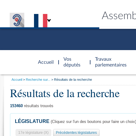
Assemb
Accèder à
la page
Vos
Travaux
Accueil
d'accueil
députés
parlementaires
Vous
Accueil
Recherche sur...
Résultats de la recherche
êtes
Résultats de la recherche
Général
ici
CONNEX
TRAVA
CONNA
DÉC
:
153460
résultats trouvés
LÉGISLATURE
(Cliquez sur l'un des boutons pour faire un choix
17e législature (X)
Précédentes législatures