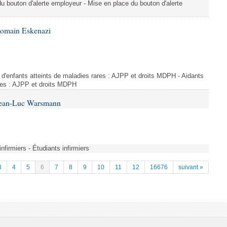
du bouton d'alerte employeur - Mise en place du bouton d'alerte
Romain Eskenazi
d'enfants atteints de maladies rares : AJPP et droits MDPH - Aidants
ares : AJPP et droits MDPH
 Jean-Luc Warsmann
nfirmiers - Étudiants infirmiers
3
4
5
6
7
8
9
10
11
12
16676
suivant »