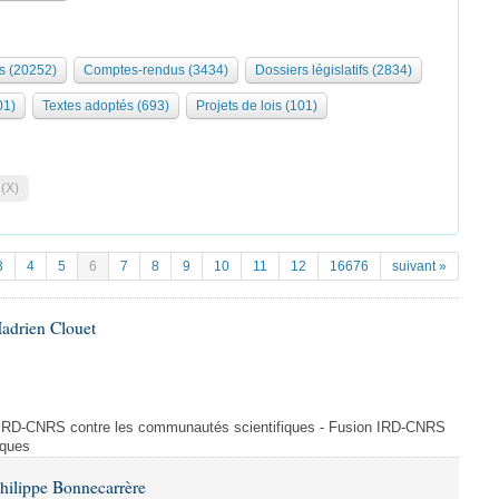
s (20252)
Comptes-rendus (3434)
Dossiers législatifs (2834)
01)
Textes adoptés (693)
Projets de lois (101)
 (X)
3
4
5
6
7
8
9
10
11
12
16676
suivant »
adrien Clouet
n IRD-CNRS contre les communautés scientifiques - Fusion IRD-CNRS
iques
hilippe Bonnecarrère