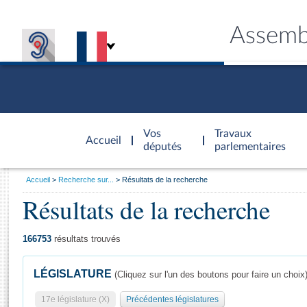
Assemb
Accèder à
la page
Vos
Travaux
Accueil
d'accueil
députés
parlementaires
Vous
Accueil
Recherche sur...
Résultats de la recherche
êtes
Résultats de la recherche
Général
ici
CONNEX
TRAVA
CONNA
DÉC
:
166753
résultats trouvés
LÉGISLATURE
(Cliquez sur l'un des boutons pour faire un choix
17e législature (X)
Précédentes législatures