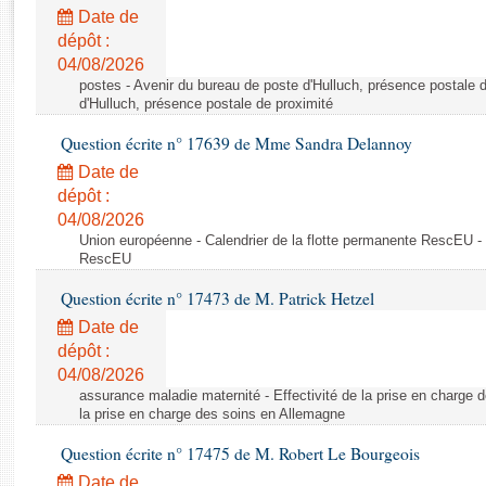
Rapports d'enquête
Date de
Rapports législatifs
dépôt :
Rapports sur l'application des lois
04/08/2026
Baromètre de l’application des lois
postes - Avenir du bureau de poste d'Hulluch, présence postale d
d'Hulluch, présence postale de proximité
Question écrite n° 17639 de Mme Sandra Delannoy
Dossiers législatifs
Date de
Budget et sécurité sociale
dépôt :
Questions écrites et orales
04/08/2026
Comptes rendus des débats
Union européenne - Calendrier de la flotte permanente RescEU - 
RescEU
Question écrite n° 17473 de M. Patrick Hetzel
Date de
dépôt :
04/08/2026
assurance maladie maternité - Effectivité de la prise en charge d
la prise en charge des soins en Allemagne
Question écrite n° 17475 de M. Robert Le Bourgeois
Date de