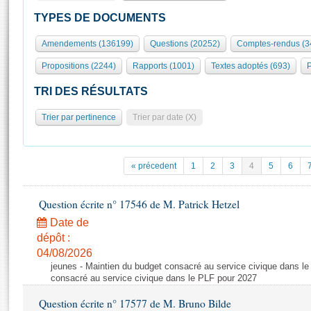
S'id
Présidence
Séance publique
Rôle et pouvoirs de l'Assemblée
Visiter l'Assemblée
TYPES DE DOCUMENTS
Fiches « Connaissance de l’Assemblée »
577 députés
Commissions et autres organes
Visite virtuelle du palais Bourbon
Amendements (136199)
Questions (20252)
Comptes-rendus (3
Organisation de l'Assemblée
Groupes politiques
Europe et International
Assister à une séance
Mot
Propositions (2244)
Rapports (1001)
Textes adoptés (693)
P
Présidence
Conférence des Présidents
Bureau
Collège des Ques
Élections législatives
Contrôle et évaluation
Accès des chercheurs à l’Assemblée
TRI DES RÉSULTATS
Congrès
Les évènements
S'inscrire
Trier par pertinence
Trier par date (X)
Pétitions
Statistiques et chiffres clés
Transparence et déontologie
Vous n'ave
Patrimoine
E
Documents de référence
« précedent
1
2
3
4
5
6
La Bibliothèque
( Constitution | Règlement de l'Assemblée ... )
Documents parlementaires
Les archives
Question écrite n° 17546 de M. Patrick Hetzel
Projets de loi
Contacts et plan d'accès
Date de
Propositions de loi
Histoire
Photos libres de droit
dépôt :
Amendements
Juniors
04/08/2026
Textes adoptés
jeunes - Maintien du budget consacré au service civique dans le
Anciennes législatures
consacré au service civique dans le PLF pour 2027
Liens vers les sites publics
Rapports d'information
Question écrite n° 17577 de M. Bruno Bilde