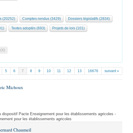
s (20252)
Comptes-rendus (3429)
Dossiers législatifs (2834)
01)
Textes adoptés (693)
Projets de lois (101)
 (X)
5
6
7
8
9
10
11
12
13
16676
suivant »
Éric Michoux
u dispositif Pacte Enseignement pour les établissements agricoles -
gnement pour les établissements agricoles
Bernard Chaumeil