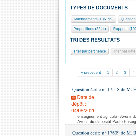
TYPES DE DOCUMENTS
Amendements (136199)
Question
Propositions (2244)
Rapports (10
TRI DES RÉSULTATS
Trier par pertinence
Trier par date
« précedent
1
2
3
4
Question écrite n° 17518 de M. 
Date de
dépôt :
04/08/2026
enseignement agricole - Avenir d
Avenir du dispositif Pacte Ensei
Question écrite n° 17609 de M. 