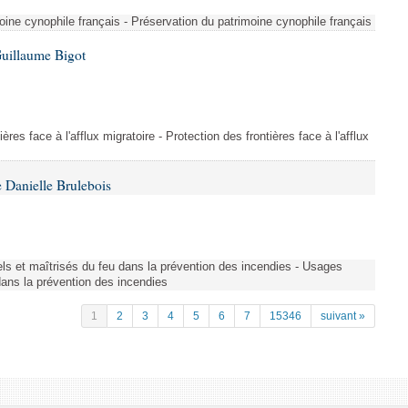
ine cynophile français - Préservation du patrimoine cynophile français
Guillaume Bigot
ères face à l'afflux migratoire - Protection des frontières face à l'afflux
 Danielle Brulebois
nels et maîtrisés du feu dans la prévention des incendies - Usages
 dans la prévention des incendies
1
2
3
4
5
6
7
15346
suivant »