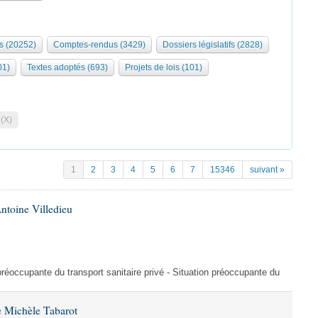
s (20252)
Comptes-rendus (3429)
Dossiers législatifs (2828)
01)
Textes adoptés (693)
Projets de lois (101)
 (X)
1
2
3
4
5
6
7
15346
suivant »
ntoine Villedieu
préoccupante du transport sanitaire privé - Situation préoccupante du
 Michèle Tabarot