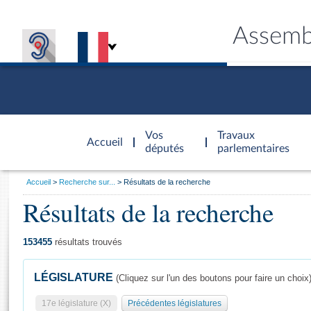
Assemb
Accèder à
la page
Vos
Travaux
Accueil
d'accueil
députés
parlementaires
Vous
Accueil
Recherche sur...
Résultats de la recherche
êtes
Résultats de la recherche
Général
ici
CONNEX
TRAVA
CONNA
DÉC
:
153455
résultats trouvés
LÉGISLATURE
(Cliquez sur l'un des boutons pour faire un choix
17e législature (X)
Précédentes législatures