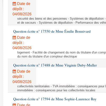
Rapports d'enquête
Date de
Rapports législatifs
dépôt :
Rapports sur l'application des lois
04/08/2026
Baromètre de l’application des lois
sécurité des biens et des personnes - Systèmes de dépollution 
et de secours - Systèmes de dépollution - Performance des véhi
Question écrite n° 17550 de Mme Émilie Bonnivard
Dossiers législatifs
Date de
Budget et sécurité sociale
dépôt :
Questions écrites et orales
04/08/2026
Comptes rendus des débats
logement - Facilité de changement du nom du titulaire d'un compt
du nom du titulaire d'un compteur électrique
Question écrite n° 17488 de Mme Virginie Duby-Muller
Date de
dépôt :
04/08/2026
collectivités territoriales - TVA immobilière : conséquences pour 
immobilière : conséquences pour les collectivités locales
Question écrite n° 17594 de Mme Sophie-Laurence Roy
Date de