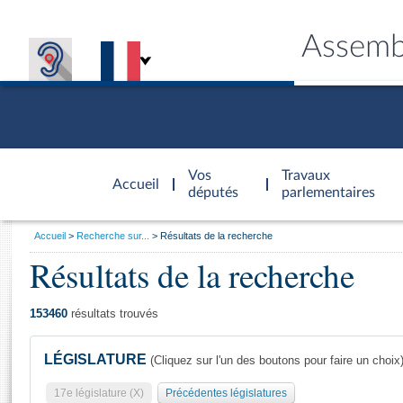
Assemb
Accèder à
la page
Vos
Travaux
Accueil
d'accueil
députés
parlementaires
Vous
Accueil
Recherche sur...
Résultats de la recherche
êtes
Résultats de la recherche
Général
ici
CONNEX
TRAVA
CONNA
DÉC
:
153460
résultats trouvés
LÉGISLATURE
(Cliquez sur l'un des boutons pour faire un choix
17e législature (X)
Précédentes législatures