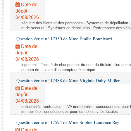
Rapports d'enquête
Date de
Rapports législatifs
dépôt :
Rapports sur l'application des lois
04/08/2026
Baromètre de l’application des lois
sécurité des biens et des personnes - Systèmes de dépollution 
et de secours - Systèmes de dépollution - Performance des véhi
Question écrite n° 17550 de Mme Émilie Bonnivard
Dossiers législatifs
Date de
Budget et sécurité sociale
dépôt :
Questions écrites et orales
04/08/2026
Comptes rendus des débats
logement - Facilité de changement du nom du titulaire d'un compt
du nom du titulaire d'un compteur électrique
Question écrite n° 17488 de Mme Virginie Duby-Muller
Date de
dépôt :
04/08/2026
collectivités territoriales - TVA immobilière : conséquences pour 
immobilière : conséquences pour les collectivités locales
Question écrite n° 17594 de Mme Sophie-Laurence Roy
Date de