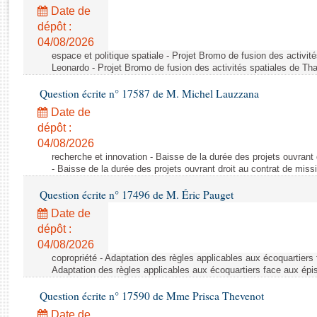
Rapports d'enquête
Date de
Rapports législatifs
dépôt :
Rapports sur l'application des lois
04/08/2026
Baromètre de l’application des lois
espace et politique spatiale - Projet Bromo de fusion des activit
Leonardo - Projet Bromo de fusion des activités spatiales de Tha
Question écrite n° 17587 de M. Michel Lauzzana
Dossiers législatifs
Date de
Budget et sécurité sociale
dépôt :
Questions écrites et orales
04/08/2026
Comptes rendus des débats
recherche et innovation - Baisse de la durée des projets ouvrant 
- Baisse de la durée des projets ouvrant droit au contrat de missi
Question écrite n° 17496 de M. Éric Pauget
Date de
dépôt :
04/08/2026
copropriété - Adaptation des règles applicables aux écoquartiers
Adaptation des règles applicables aux écoquartiers face aux épi
Question écrite n° 17590 de Mme Prisca Thevenot
Date de