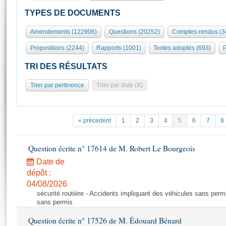
S'id
Présidence
Séance publique
Rôle et pouvoirs de l'Assemblée
Visiter l'Assemblée
TYPES DE DOCUMENTS
Fiches « Connaissance de l’Assemblée »
577 députés
Commissions et autres organes
Visite virtuelle du palais Bourbon
Amendements (122906)
Questions (20252)
Comptes-rendus (3
Organisation de l'Assemblée
Groupes politiques
Europe et International
Assister à une séance
Mot
Propositions (2244)
Rapports (1001)
Textes adoptés (693)
P
Présidence
Conférence des Présidents
Bureau
Collège des Ques
Élections législatives
Contrôle et évaluation
Accès des chercheurs à l’Assemblée
TRI DES RÉSULTATS
Congrès
Les évènements
S'inscrire
Trier par pertinence
Trier par date (X)
Pétitions
Statistiques et chiffres clés
Transparence et déontologie
Vous n'ave
Patrimoine
E
Documents de référence
« précedent
1
2
3
4
5
6
7
8
La Bibliothèque
( Constitution | Règlement de l'Assemblée ... )
Documents parlementaires
Les archives
Question écrite n° 17614 de M. Robert Le Bourgeois
Projets de loi
Contacts et plan d'accès
Date de
Propositions de loi
Histoire
Photos libres de droit
dépôt :
Amendements
Juniors
04/08/2026
Textes adoptés
sécurité routière - Accidents impliquant des véhicules sans perm
Anciennes législatures
sans permis
Liens vers les sites publics
Rapports d'information
Question écrite n° 17526 de M. Édouard Bénard