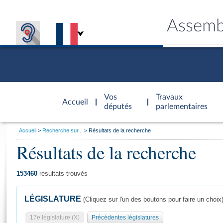
Assemb
Accèder à
la page
Vos
Travaux
Accueil
d'accueil
députés
parlementaires
Vous
Accueil
Recherche sur...
Résultats de la recherche
êtes
Résultats de la recherche
Général
ici
CONNEX
TRAVA
CONNA
DÉC
:
153460
résultats trouvés
LÉGISLATURE
(Cliquez sur l'un des boutons pour faire un choix
17e législature (X)
Précédentes législatures