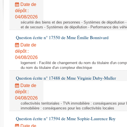
Rapports d'enquête
Date de
Rapports législatifs
dépôt :
Rapports sur l'application des lois
04/08/2026
Baromètre de l’application des lois
sécurité des biens et des personnes - Systèmes de dépollution 
et de secours - Systèmes de dépollution - Performance des véhi
Question écrite n° 17550 de Mme Émilie Bonnivard
Dossiers législatifs
Date de
Budget et sécurité sociale
dépôt :
Questions écrites et orales
04/08/2026
Comptes rendus des débats
logement - Facilité de changement du nom du titulaire d'un compt
du nom du titulaire d'un compteur électrique
Question écrite n° 17488 de Mme Virginie Duby-Muller
Date de
dépôt :
04/08/2026
collectivités territoriales - TVA immobilière : conséquences pour 
immobilière : conséquences pour les collectivités locales
Question écrite n° 17594 de Mme Sophie-Laurence Roy
Date de