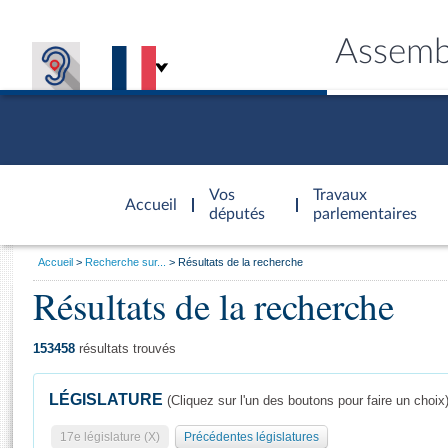
Assemb
Accèder à
la page
Vos
Travaux
Accueil
d'accueil
députés
parlementaires
Vous
Accueil
Recherche sur...
Résultats de la recherche
êtes
Résultats de la recherche
Général
ici
CONNEX
TRAVA
CONNA
DÉC
:
153458
résultats trouvés
LÉGISLATURE
(Cliquez sur l'un des boutons pour faire un choix
17e législature (X)
Précédentes législatures