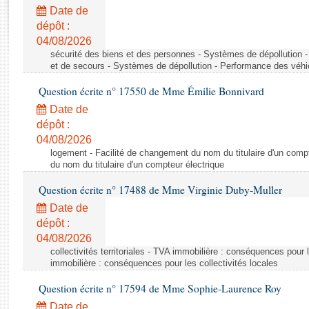
Rapports d'enquête
Date de
Rapports législatifs
dépôt :
Rapports sur l'application des lois
04/08/2026
Baromètre de l’application des lois
sécurité des biens et des personnes - Systèmes de dépollution 
et de secours - Systèmes de dépollution - Performance des véhi
Question écrite n° 17550 de Mme Émilie Bonnivard
Dossiers législatifs
Date de
Budget et sécurité sociale
dépôt :
Questions écrites et orales
04/08/2026
Comptes rendus des débats
logement - Facilité de changement du nom du titulaire d'un compt
du nom du titulaire d'un compteur électrique
Question écrite n° 17488 de Mme Virginie Duby-Muller
Date de
dépôt :
04/08/2026
collectivités territoriales - TVA immobilière : conséquences pour 
immobilière : conséquences pour les collectivités locales
Question écrite n° 17594 de Mme Sophie-Laurence Roy
Date de