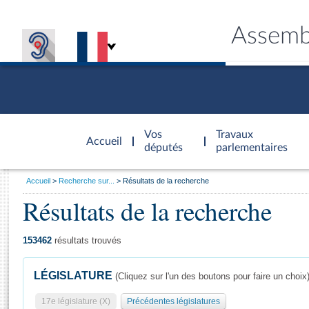
Assemb
Accèder à
la page
Vos
Travaux
Accueil
d'accueil
députés
parlementaires
Vous
Accueil
Recherche sur...
Résultats de la recherche
êtes
Résultats de la recherche
Général
ici
CONNEX
TRAVA
CONNA
DÉC
:
153462
résultats trouvés
LÉGISLATURE
(Cliquez sur l'un des boutons pour faire un choix
17e législature (X)
Précédentes législatures