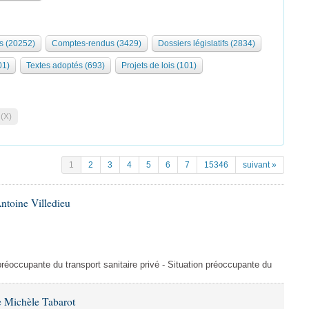
s (20252)
Comptes-rendus (3429)
Dossiers législatifs (2834)
01)
Textes adoptés (693)
Projets de lois (101)
 (X)
1
2
3
4
5
6
7
15346
suivant »
ntoine Villedieu
préoccupante du transport sanitaire privé - Situation préoccupante du
 Michèle Tabarot