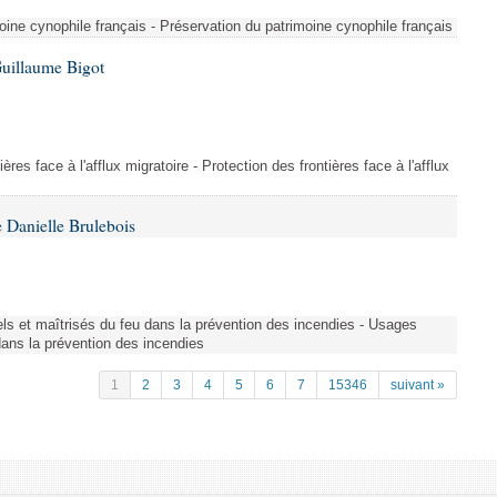
ine cynophile français - Préservation du patrimoine cynophile français
Guillaume Bigot
ères face à l'afflux migratoire - Protection des frontières face à l'afflux
 Danielle Brulebois
nels et maîtrisés du feu dans la prévention des incendies - Usages
 dans la prévention des incendies
1
2
3
4
5
6
7
15346
suivant »