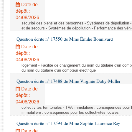
Rapports d'enquête
Date de
Rapports législatifs
dépôt :
Rapports sur l'application des lois
04/08/2026
Baromètre de l’application des lois
sécurité des biens et des personnes - Systèmes de dépollution 
et de secours - Systèmes de dépollution - Performance des véhi
Question écrite n° 17550 de Mme Émilie Bonnivard
Dossiers législatifs
Date de
Budget et sécurité sociale
dépôt :
Questions écrites et orales
04/08/2026
Comptes rendus des débats
logement - Facilité de changement du nom du titulaire d'un compt
du nom du titulaire d'un compteur électrique
Question écrite n° 17488 de Mme Virginie Duby-Muller
Date de
dépôt :
04/08/2026
collectivités territoriales - TVA immobilière : conséquences pour 
immobilière : conséquences pour les collectivités locales
Question écrite n° 17594 de Mme Sophie-Laurence Roy
Date de