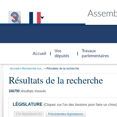
Assemb
Accèder à
la page
Vos
Travaux
Accueil
d'accueil
députés
parlementaires
Vous
Accueil
Recherche sur...
Résultats de la recherche
êtes
Résultats de la recherche
Général
ici
CONNEX
TRAVA
CONNA
DÉC
:
166750
résultats trouvés
LÉGISLATURE
(Cliquez sur l'un des boutons pour faire un choix
17e législature (X)
Précédentes législatures