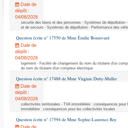
Rapports d'enquête
Date de
Rapports législatifs
dépôt :
Rapports sur l'application des lois
04/08/2026
Baromètre de l’application des lois
sécurité des biens et des personnes - Systèmes de dépollution 
et de secours - Systèmes de dépollution - Performance des véhi
Question écrite n° 17550 de Mme Émilie Bonnivard
Dossiers législatifs
Date de
Budget et sécurité sociale
dépôt :
Questions écrites et orales
04/08/2026
Comptes rendus des débats
logement - Facilité de changement du nom du titulaire d'un compt
du nom du titulaire d'un compteur électrique
Question écrite n° 17488 de Mme Virginie Duby-Muller
Date de
dépôt :
04/08/2026
collectivités territoriales - TVA immobilière : conséquences pour 
immobilière : conséquences pour les collectivités locales
Question écrite n° 17594 de Mme Sophie-Laurence Roy
Date de