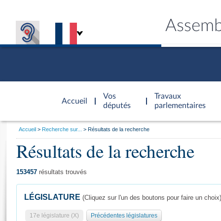
Assemb
Accèder à
la page
Vos
Travaux
Accueil
d'accueil
députés
parlementaires
Vous
Accueil
Recherche sur...
Résultats de la recherche
êtes
Résultats de la recherche
Général
ici
CONNEX
TRAVA
CONNA
DÉC
:
153457
résultats trouvés
LÉGISLATURE
(Cliquez sur l'un des boutons pour faire un choix
17e législature (X)
Précédentes législatures