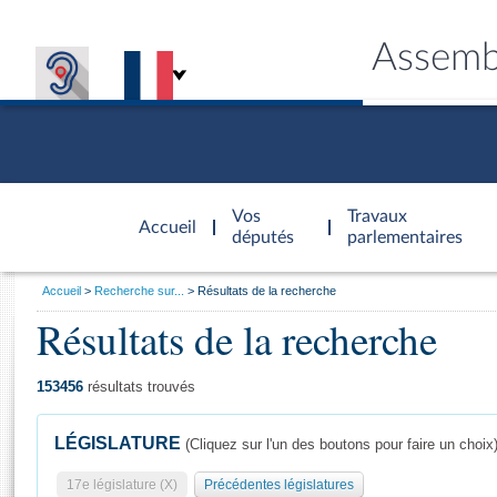
Assemb
Accèder à
la page
Vos
Travaux
Accueil
d'accueil
députés
parlementaires
Vous
Accueil
Recherche sur...
Résultats de la recherche
êtes
Résultats de la recherche
Général
ici
CONNEX
TRAVA
CONNA
DÉC
:
153456
résultats trouvés
LÉGISLATURE
(Cliquez sur l'un des boutons pour faire un choix
17e législature (X)
Précédentes législatures