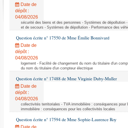
Rapports d'enquête
Date de
Rapports législatifs
dépôt :
Rapports sur l'application des lois
04/08/2026
Baromètre de l’application des lois
sécurité des biens et des personnes - Systèmes de dépollution 
et de secours - Systèmes de dépollution - Performance des véhi
Question écrite n° 17550 de Mme Émilie Bonnivard
Dossiers législatifs
Date de
Budget et sécurité sociale
dépôt :
Questions écrites et orales
04/08/2026
Comptes rendus des débats
logement - Facilité de changement du nom du titulaire d'un compt
du nom du titulaire d'un compteur électrique
Question écrite n° 17488 de Mme Virginie Duby-Muller
Date de
dépôt :
04/08/2026
collectivités territoriales - TVA immobilière : conséquences pour 
immobilière : conséquences pour les collectivités locales
Question écrite n° 17594 de Mme Sophie-Laurence Roy
Date de