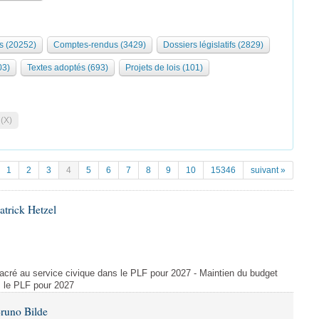
s (20252)
Comptes-rendus (3429)
Dossiers législatifs (2829)
03)
Textes adoptés (693)
Projets de lois (101)
 (X)
1
2
3
4
5
6
7
8
9
10
15346
suivant »
atrick Hetzel
acré au service civique dans le PLF pour 2027 - Maintien du budget
s le PLF pour 2027
Bruno Bilde