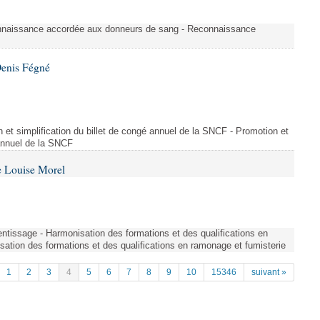
nnaissance accordée aux donneurs de sang - Reconnaissance
Denis Fégné
on et simplification du billet de congé annuel de la SNCF - Promotion et
 annuel de la SNCF
e Louise Morel
entissage - Harmonisation des formations et des qualifications en
sation des formations et des qualifications en ramonage et fumisterie
1
2
3
4
5
6
7
8
9
10
15346
suivant »