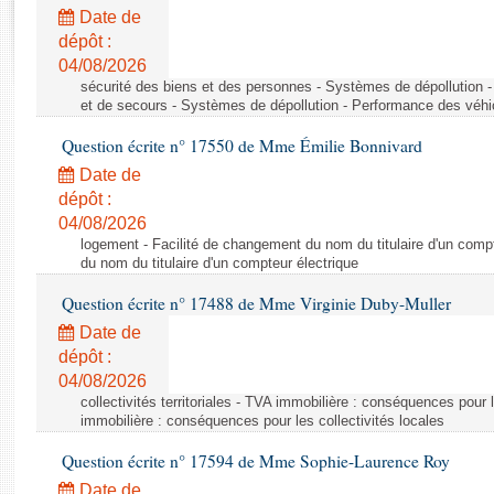
Rapports d'enquête
Date de
Rapports législatifs
dépôt :
Rapports sur l'application des lois
04/08/2026
Baromètre de l’application des lois
sécurité des biens et des personnes - Systèmes de dépollution 
et de secours - Systèmes de dépollution - Performance des véhi
Question écrite n° 17550 de Mme Émilie Bonnivard
Dossiers législatifs
Date de
Budget et sécurité sociale
dépôt :
Questions écrites et orales
04/08/2026
Comptes rendus des débats
logement - Facilité de changement du nom du titulaire d'un compt
du nom du titulaire d'un compteur électrique
Question écrite n° 17488 de Mme Virginie Duby-Muller
Date de
dépôt :
04/08/2026
collectivités territoriales - TVA immobilière : conséquences pour 
immobilière : conséquences pour les collectivités locales
Question écrite n° 17594 de Mme Sophie-Laurence Roy
Date de