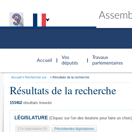
Assemb
Accèder à
la page
Vos
Travaux
Accueil
d'accueil
députés
parlementaires
Vous
Accueil
Recherche sur...
Résultats de la recherche
êtes
Résultats de la recherche
Général
ici
CONNEX
TRAVA
CONNA
DÉC
:
153462
résultats trouvés
LÉGISLATURE
(Cliquez sur l'un des boutons pour faire un choix
17e législature (X)
Précédentes législatures