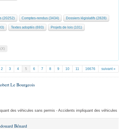
s (20252)
Comptes-rendus (3434)
Dossiers législatifs (2828)
03)
Textes adoptés (693)
Projets de lois (101)
 (X)
2
3
4
5
6
7
8
9
10
11
16676
suivant »
Robert Le Bourgeois
liquant des véhicules sans permis - Accidents impliquant des véhicules
Édouard Bénard