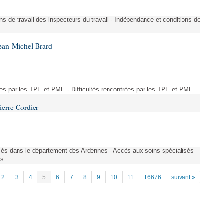
ons de travail des inspecteurs du travail - Indépendance et conditions de
ean-Michel Brard
rées par les TPE et PME - Difficultés rencontrées par les TPE et PME
ierre Cordier
sés dans le département des Ardennes - Accès aux soins spécialisés
es
2
3
4
5
6
7
8
9
10
11
16676
suivant »