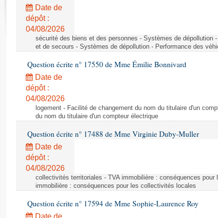
Rapports d'enquête
Date de
Rapports législatifs
dépôt :
Rapports sur l'application des lois
04/08/2026
Baromètre de l’application des lois
sécurité des biens et des personnes - Systèmes de dépollution 
et de secours - Systèmes de dépollution - Performance des véhi
Question écrite n° 17550 de Mme Émilie Bonnivard
Dossiers législatifs
Date de
Budget et sécurité sociale
dépôt :
Questions écrites et orales
04/08/2026
Comptes rendus des débats
logement - Facilité de changement du nom du titulaire d'un compt
du nom du titulaire d'un compteur électrique
Question écrite n° 17488 de Mme Virginie Duby-Muller
Date de
dépôt :
04/08/2026
collectivités territoriales - TVA immobilière : conséquences pour 
immobilière : conséquences pour les collectivités locales
Question écrite n° 17594 de Mme Sophie-Laurence Roy
Date de