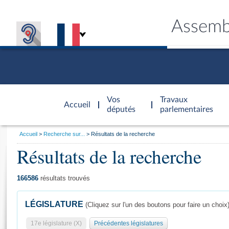
Assemb
Accèder à
la page
Vos
Travaux
Accueil
d'accueil
députés
parlementaires
Vous
Accueil
Recherche sur...
Résultats de la recherche
êtes
Résultats de la recherche
Général
ici
CONNEX
TRAVA
CONNA
DÉC
:
166586
résultats trouvés
LÉGISLATURE
(Cliquez sur l'un des boutons pour faire un choix
17e législature (X)
Précédentes législatures