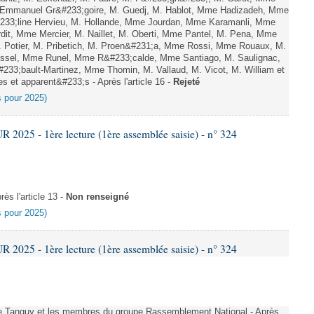
 Emmanuel Gr&#233;goire, M. Guedj, M. Hablot, Mme Hadizadeh, Mme
233;line Hervieu, M. Hollande, Mme Jourdan, Mme Karamanli, Mme
rdit, Mme Mercier, M. Naillet, M. Oberti, Mme Pantel, M. Pena, Mme
 Potier, M. Pribetich, M. Proen&#231;a, Mme Rossi, Mme Rouaux, M.
ussel, Mme Runel, Mme R&#233;calde, Mme Santiago, M. Saulignac,
233;bault-Martinez, Mme Thomin, M. Vallaud, M. Vicot, M. William et
s et apparent&#233;s - Après l'article 16 -
Rejeté
es pour 2025)
025 - 1ère lecture (1ère assemblée saisie) - n° 324
s l'article 13 -
Non renseigné
es pour 2025)
025 - 1ère lecture (1ère assemblée saisie) - n° 324
 Tanguy et les membres du groupe Rassemblement National - Après