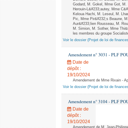
Godard, M. Gokel, Mme Got, M.
Herouin-L&#233;autey, Mme C&#
Keloua Hachi, M. Leseul, M. Lha
Pic, Mme Pir&#232;s Beaune, M.
Aur&#233;lien Rousseau, M. Ro
M. Simion, M. Sother, Mme Thi&#
les membres du groupe Socialiste
Voir le dossier (Projet de loi de financ
Amendement n° 3031 - PLF POUR 2
Date de
dépôt :
19/10/2024
Amendement de Mme Rixain - Aprè
Voir le dossier (Projet de loi de financ
Amendement n° 3104 - PLF POUR 2
Date de
dépôt :
19/10/2024
Amendement de M. Jean-Philippe