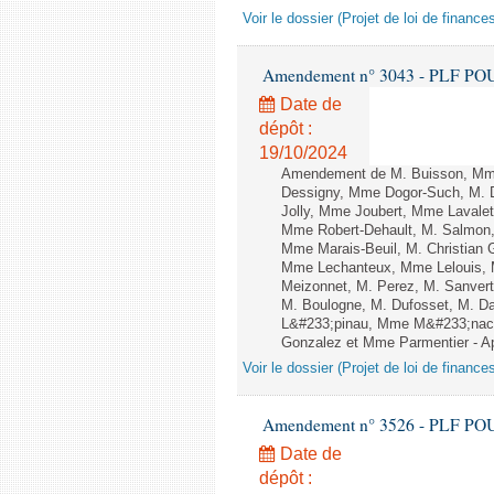
Voir le dossier (Projet de loi de financ
Amendement n° 3043 - PLF POUR 2
Date de
dépôt :
19/10/2024
Amendement de M. Buisson, Mme
Dessigny, Mme Dogor-Such, M. Dr
Jolly, Mme Joubert, Mme Lavalet
Mme Robert-Dehault, M. Salmon, 
Mme Marais-Beuil, M. Christian G
Mme Lechanteux, Mme Lelouis, M
Meizonnet, M. Perez, M. Sanvert
M. Boulogne, M. Dufosset, M. D
L&#233;pinau, Mme M&#233;nach
Gonzalez et Mme Parmentier - Apr
Voir le dossier (Projet de loi de financ
Amendement n° 3526 - PLF POUR 2
Date de
dépôt :