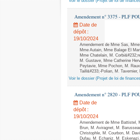
Voir le dossier (Projet de loi de financ
Amendement n° 3375 - PLF POUR 2
Date de
dépôt :
19/10/2024
Amendement de Mme Sas, Mme Ar
Mme Autain, Mme Balage El Mari
Mme Chatelain, M. Corbi&#232;re
M. Gustave, Mme Catherine Herv
Peytavie, Mme Pochon, M. Raux
Taill&#233;-Polian, M. Tavernier,
Voir le dossier (Projet de loi de financ
Amendement n° 2820 - PLF POUR 2
Date de
dépôt :
19/10/2024
Amendement de Mme Battistel, M
Brun, M. Aviragnet, M. Barussea
Christophle, M. Courbon, M. Dav
Dufau, M. Echaniz, M. Eskenazi