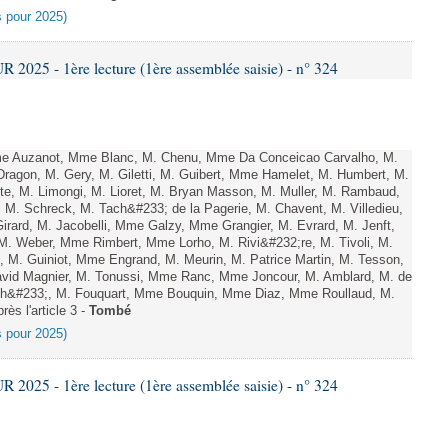
es pour 2025)
025 - 1ère lecture (1ère assemblée saisie) - n° 324
 Auzanot, Mme Blanc, M. Chenu, Mme Da Conceicao Carvalho, M.
agon, M. Gery, M. Giletti, M. Guibert, Mme Hamelet, M. Humbert, M.
te, M. Limongi, M. Lioret, M. Bryan Masson, M. Muller, M. Rambaud,
M. Schreck, M. Tach&#233; de la Pagerie, M. Chavent, M. Villedieu,
irard, M. Jacobelli, Mme Galzy, Mme Grangier, M. Evrard, M. Jenft,
. Weber, Mme Rimbert, Mme Lorho, M. Rivi&#232;re, M. Tivoli, M.
, M. Guiniot, Mme Engrand, M. Meurin, M. Patrice Martin, M. Tesson,
avid Magnier, M. Tonussi, Mme Ranc, Mme Joncour, M. Amblard, M. de
&#233;, M. Fouquart, Mme Bouquin, Mme Diaz, Mme Roullaud, M.
ès l'article 3 -
Tombé
es pour 2025)
025 - 1ère lecture (1ère assemblée saisie) - n° 324