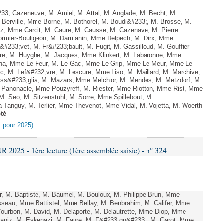
; Cazeneuve, M. Amiel, M. Attal, M. Anglade, M. Becht, M.
Berville, Mme Borne, M. Bothorel, M. Boudi&#233;, M. Brosse, M.
, Mme Caroit, M. Caure, M. Causse, M. Cazenave, M. Pierre
rmier-Bouligeon, M. Darmanin, Mme Delpech, M. Dirx, Mme
i&#233;vet, M. Fr&#233;bault, M. Fugit, M. Gassilloud, M. Gouffier
ire, M. Huyghe, M. Jacques, Mme Klinkert, M. Labaronne, Mme
ana, Mme Le Feur, M. Le Gac, Mme Le Grip, Mme Le Meur, Mme Le
, M. Lef&#232;vre, M. Lescure, Mme Liso, M. Maillard, M. Marchive,
s&#233;glia, M. Mazars, Mme Melchior, M. Mendes, M. Metzdorf, M.
e Panonacle, Mme Pouzyreff, M. Riester, Mme Riotton, Mme Rist, Mme
M. Seo, M. Sitzenstuhl, M. Sorre, Mme Spillebout, M.
 Tanguy, M. Terlier, Mme Thevenot, Mme Vidal, M. Vojetta, M. Woerth
té
es pour 2025)
025 - 1ère lecture (1ère assemblée saisie) - n° 324
, M. Baptiste, M. Baumel, M. Bouloux, M. Philippe Brun, Mme
sseau, Mme Battistel, Mme Bellay, M. Benbrahim, M. Califer, Mme
 Courbon, M. David, M. Delaporte, M. Delautrette, Mme Diop, Mme
aniz, M. Eskenazi, M. Faure, M. F&#233;gn&#233;, M. Garot, Mme