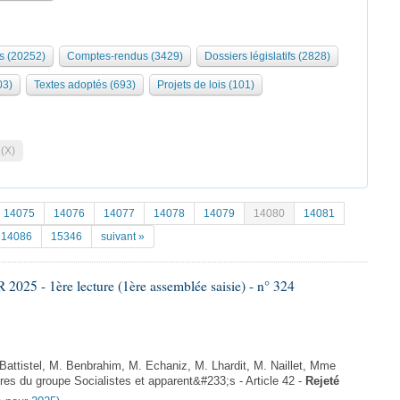
s (20252)
Comptes-rendus (3429)
Dossiers législatifs (2828)
03)
Textes adoptés (693)
Projets de lois (101)
 (X)
14075
14076
14077
14078
14079
14080
14081
14086
15346
suivant »
25 - 1ère lecture (1ère assemblée saisie) - n° 324
ttistel, M. Benbrahim, M. Echaniz, M. Lhardit, M. Naillet, Mme
s du groupe Socialistes et apparent&#233;s - Article 42 -
Rejeté