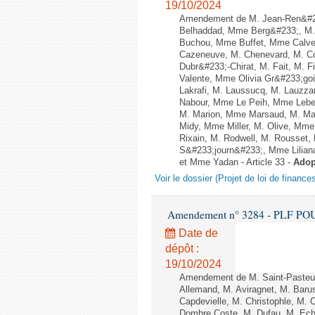
19/10/2024
Amendement de M. Jean-Ren&#233
Belhaddad, Mme Berg&#233;, M. 
Buchou, Mme Buffet, Mme Calvez
Cazeneuve, M. Chenevard, M. Co
Dubr&#233;-Chirat, M. Fait, M. F
Valente, Mme Olivia Gr&#233;go
Lakrafi, M. Laussucq, M. Lauzz
Nabour, Mme Le Peih, Mme Lebec
M. Marion, Mme Marsaud, M. Mas
Midy, Mme Miller, M. Olive, Mm
Rixain, M. Rodwell, M. Rousset, 
S&#233;journ&#233;, Mme Liliana
et Mme Yadan - Article 33 -
Adop
Voir le dossier (Projet de loi de financ
Amendement n° 3284 - PLF POUR 2
Date de
dépôt :
19/10/2024
Amendement de M. Saint-Pasteur
Allemand, M. Aviragnet, M. Baru
Capdevielle, M. Christophle, M.
Dombre Coste, M. Dufau, M. Ech