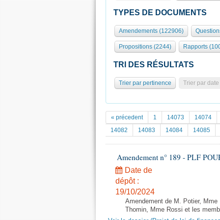
TYPES DE DOCUMENTS
Amendements (122906)
Question
Propositions (2244)
Rapports (10
TRI DES RÉSULTATS
Trier par pertinence
Trier par date
« précedent
1
14073
14074
14082
14083
14084
14085
Amendement n° 189 - PLF POUR 20
Date de
dépôt :
19/10/2024
Amendement de M. Potier, Mme Ba
Thomin, Mme Rossi et les membre