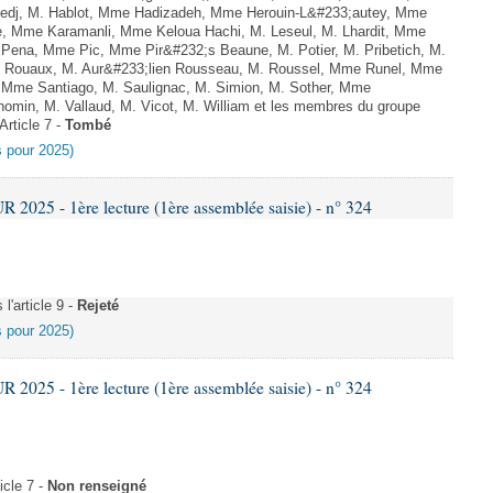
edj, M. Hablot, Mme Hadizadeh, Mme Herouin-L&#233;autey, Mme
de, Mme Karamanli, Mme Keloua Hachi, M. Leseul, M. Lhardit, Mme
M. Pena, Mme Pic, Mme Pir&#232;s Beaune, M. Potier, M. Pribetich, M.
Rouaux, M. Aur&#233;lien Rousseau, M. Roussel, Mme Runel, Mme
, Mme Santiago, M. Saulignac, M. Simion, M. Sother, Mme
omin, M. Vallaud, M. Vicot, M. William et les membres du groupe
Article 7 -
Tombé
es pour 2025)
025 - 1ère lecture (1ère assemblée saisie) - n° 324
'article 9 -
Rejeté
es pour 2025)
025 - 1ère lecture (1ère assemblée saisie) - n° 324
cle 7 -
Non renseigné