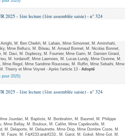
es pour 2025)
025 - 1ère lecture (1ère assemblée saisie) - n° 324
righi, M. Ben Cheikh, M. Lahais, Mme Simonnet, M. Amirshahi,
ky, Mme Belluco, M. Biteau, M. Arnaud Bonnet, M. Nicolas Bonnet,
, M. Davi, M. Duplessy, M. Fournier, Mme Garin, M. Damien Girard,
ieu, M. Iordanoff, Mme Laernoes, M. Lucas-Lundy, Mme Ozenne, M.
, Mme Regol, Mme Sandrine Rousseau, M. Ruffin, Mme Sebaihi, Mme
 M. Thierry et Mme Voynet - Après l'article 13 -
Adopté
es pour 2025)
025 - 1ère lecture (1ère assemblée saisie) - n° 324
me Jourdan, M. Baptiste, M. Benbrahim, M. Baumel, M. Philippe
u, Mme Bellay, M. Bouloux, M. Califer, Mme Capdevielle, M.
id, M. Delaporte, M. Delautrette, Mme Diop, Mme Dombre Coste, M.
, M. Faure, M. F&#233;gn&#233;, M. Garot, M. Gokel, Mme Got, M.