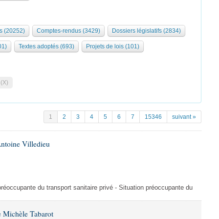
s (20252)
Comptes-rendus (3429)
Dossiers législatifs (2834)
01)
Textes adoptés (693)
Projets de lois (101)
 (X)
1
2
3
4
5
6
7
15346
suivant »
ntoine Villedieu
préoccupante du transport sanitaire privé - Situation préoccupante du
 Michèle Tabarot