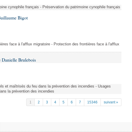
ine cynophile français - Préservation du patrimoine cynophile français
Guillaume Bigot
ères face à l'afflux migratoire - Protection des frontières face à l'afflux
 Danielle Brulebois
nels et maîtrisés du feu dans la prévention des incendies - Usages
 dans la prévention des incendies
1
2
3
4
5
6
7
15346
suivant »