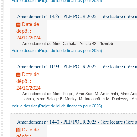
Voir le dossier (Projet de loi de finances pour 2025)
Rapports d'enquête
Rapports législatifs
Amendement n° 1455 - PLF POUR 2025 - 1ère lecture (1ère as
Rapports sur l'application des lois
Date de
Baromètre de l’application des lois
dépôt :
24/10/2024
Dossiers législatifs
Amendement de Mme Cathala - Article 42 -
Tombé
Budget et sécurité sociale
Voir le dossier (Projet de loi de finances pour 2025)
Questions écrites et orales
Comptes rendus des débats
Amendement n° 1093 - PLF POUR 2025 - 1ère lecture (1ère as
Date de
dépôt :
24/10/2024
Amendement de Mme Regol, Mme Sas, M. Amirshahi, Mme Arrig
Lahais, Mme Balage El Mariky, M. Iordanoff et M. Duplessy - Art
Voir le dossier (Projet de loi de finances pour 2025)
Amendement n° 1440 - PLF POUR 2025 - 1ère lecture (1ère as
Date de
dépôt :