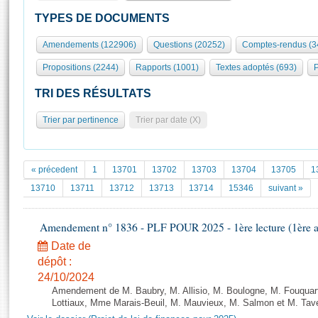
S'id
Présidence
Séance publique
Rôle et pouvoirs de l'Assemblée
Visiter l'Assemblée
TYPES DE DOCUMENTS
Fiches « Connaissance de l’Assemblée »
577 députés
Commissions et autres organes
Visite virtuelle du palais Bourbon
Amendements (122906)
Questions (20252)
Comptes-rendus (3
Organisation de l'Assemblée
Groupes politiques
Europe et International
Assister à une séance
Mot
Propositions (2244)
Rapports (1001)
Textes adoptés (693)
P
Présidence
Conférence des Présidents
Bureau
Collège des Ques
Élections législatives
Contrôle et évaluation
Accès des chercheurs à l’Assemblée
TRI DES RÉSULTATS
Congrès
Les évènements
S'inscrire
Trier par pertinence
Trier par date (X)
Pétitions
Statistiques et chiffres clés
Transparence et déontologie
Vous n'ave
Patrimoine
E
Documents de référence
« précedent
1
13701
13702
13703
13704
13705
1
La Bibliothèque
( Constitution | Règlement de l'Assemblée ... )
Documents parlementaires
13710
13711
13712
13713
13714
15346
suivant »
Les archives
Projets de loi
Contacts et plan d'accès
Amendement n° 1836 - PLF POUR 2025 - 1ère lecture (1ère as
Propositions de loi
Histoire
Photos libres de droit
Amendements
Date de
Juniors
dépôt :
Textes adoptés
Anciennes législatures
24/10/2024
Amendement de M. Baubry, M. Allisio, M. Boulogne, M. Fouquart
Liens vers les sites publics
Rapports d'information
Lottiaux, Mme Marais-Beuil, M. Mauvieux, M. Salmon et M. Taver