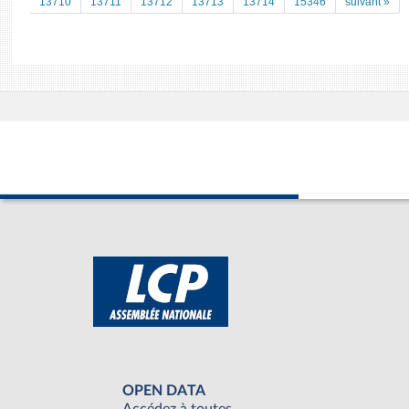
13710
13711
13712
13713
13714
15346
suivant »
OPEN DATA