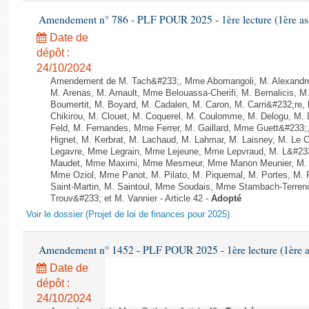
Amendement n° 786 - PLF POUR 2025 - 1ère lecture (1ère ass
Date de
dépôt :
24/10/2024
Amendement de M. Tach&#233;, Mme Abomangoli, M. Alexandr
M. Arenas, M. Arnault, Mme Belouassa-Cherifi, M. Bernalicis, 
Boumertit, M. Boyard, M. Cadalen, M. Caron, M. Carri&#232;re
Chikirou, M. Clouet, M. Coquerel, M. Coulomme, M. Delogu, M
Feld, M. Fernandes, Mme Ferrer, M. Gaillard, Mme Guett&#23
Hignet, M. Kerbrat, M. Lachaud, M. Lahmar, M. Laisney, M. Le 
Legavre, Mme Legrain, Mme Lejeune, Mme Lepvraud, M. L&#233
Maudet, Mme Maximi, Mme Mesmeur, Mme Manon Meunier, M. 
Mme Oziol, Mme Panot, M. Pilato, M. Piquemal, M. Portes, M
Saint-Martin, M. Saintoul, Mme Soudais, Mme Stambach-Terren
Trouv&#233; et M. Vannier - Article 42 -
Adopté
Voir le dossier (Projet de loi de finances pour 2025)
Amendement n° 1452 - PLF POUR 2025 - 1ère lecture (1ère as
Date de
dépôt :
24/10/2024