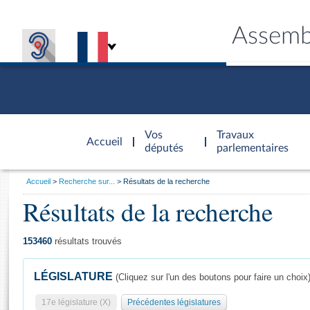
Assemb
Accèder à
la page
Vos
Travaux
Accueil
d'accueil
députés
parlementaires
Vous
Accueil
Recherche sur...
Résultats de la recherche
êtes
Résultats de la recherche
Général
ici
CONNEX
TRAVA
CONNA
DÉC
:
153460
résultats trouvés
LÉGISLATURE
(Cliquez sur l'un des boutons pour faire un choix
17e législature (X)
Précédentes législatures