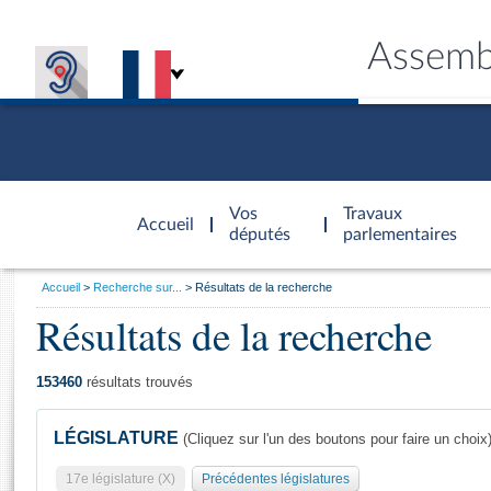
Assemb
Accèder à
la page
Vos
Travaux
Accueil
d'accueil
députés
parlementaires
Vous
Accueil
Recherche sur...
Résultats de la recherche
êtes
Résultats de la recherche
Général
ici
CONNEX
TRAVA
CONNA
DÉC
:
153460
résultats trouvés
LÉGISLATURE
(Cliquez sur l'un des boutons pour faire un choix
17e législature (X)
Précédentes législatures