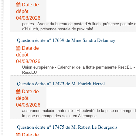
Rapports d'enquête
Date de
Rapports législatifs
dépôt :
Rapports sur l'application des lois
04/08/2026
Baromètre de l’application des lois
postes - Avenir du bureau de poste d'Hulluch, présence postale d
d'Hulluch, présence postale de proximité
Question écrite n° 17639 de Mme Sandra Delannoy
Dossiers législatifs
Date de
Budget et sécurité sociale
dépôt :
Questions écrites et orales
04/08/2026
Comptes rendus des débats
Union européenne - Calendrier de la flotte permanente RescEU - 
RescEU
Question écrite n° 17473 de M. Patrick Hetzel
Date de
dépôt :
04/08/2026
assurance maladie maternité - Effectivité de la prise en charge d
la prise en charge des soins en Allemagne
Question écrite n° 17475 de M. Robert Le Bourgeois
Date de