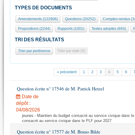
S'id
Présidence
Séance publique
Rôle et pouvoirs de l'Assemblée
Visiter l'Assemblée
TYPES DE DOCUMENTS
Fiches « Connaissance de l’Assemblée »
577 députés
Commissions et autres organes
Visite virtuelle du palais Bourbon
Amendements (122906)
Questions (20252)
Comptes-rendus (3
Organisation de l'Assemblée
Groupes politiques
Europe et International
Assister à une séance
Mot
Propositions (2244)
Rapports (1001)
Textes adoptés (693)
P
Présidence
Conférence des Présidents
Bureau
Collège des Ques
Élections législatives
Contrôle et évaluation
Accès des chercheurs à l’Assemblée
TRI DES RÉSULTATS
Congrès
Les évènements
S'inscrire
Trier par pertinence
Trier par date (X)
Pétitions
Statistiques et chiffres clés
Transparence et déontologie
Vous n'ave
Patrimoine
E
Documents de référence
« précedent
1
2
3
4
5
6
La Bibliothèque
( Constitution | Règlement de l'Assemblée ... )
Documents parlementaires
Les archives
Question écrite n° 17546 de M. Patrick Hetzel
Projets de loi
Contacts et plan d'accès
Date de
Propositions de loi
Histoire
Photos libres de droit
dépôt :
Amendements
Juniors
04/08/2026
Textes adoptés
jeunes - Maintien du budget consacré au service civique dans le
Anciennes législatures
consacré au service civique dans le PLF pour 2027
Liens vers les sites publics
Rapports d'information
Question écrite n° 17577 de M. Bruno Bilde