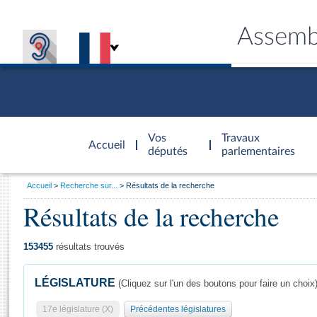
Assemb
Accèder à
la page
Vos
Travaux
Accueil
d'accueil
députés
parlementaires
Vous
Accueil
Recherche sur...
Résultats de la recherche
êtes
Résultats de la recherche
Général
ici
CONNEX
TRAVA
CONNA
DÉC
:
153455
résultats trouvés
LÉGISLATURE
(Cliquez sur l'un des boutons pour faire un choix
17e législature (X)
Précédentes législatures