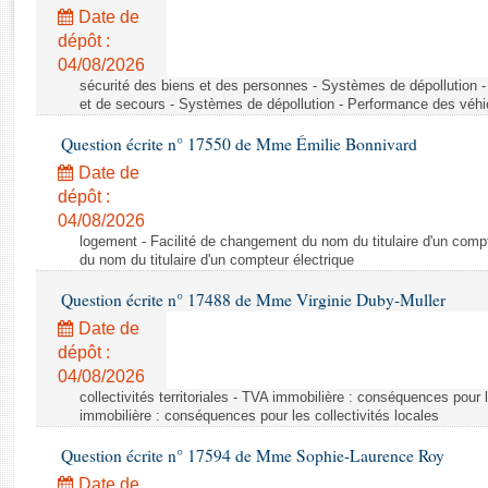
Rapports d'enquête
Date de
Rapports législatifs
dépôt :
Rapports sur l'application des lois
04/08/2026
Baromètre de l’application des lois
sécurité des biens et des personnes - Systèmes de dépollution 
et de secours - Systèmes de dépollution - Performance des véhi
Question écrite n° 17550 de Mme Émilie Bonnivard
Dossiers législatifs
Date de
Budget et sécurité sociale
dépôt :
Questions écrites et orales
04/08/2026
Comptes rendus des débats
logement - Facilité de changement du nom du titulaire d'un compt
du nom du titulaire d'un compteur électrique
Question écrite n° 17488 de Mme Virginie Duby-Muller
Date de
dépôt :
04/08/2026
collectivités territoriales - TVA immobilière : conséquences pour 
immobilière : conséquences pour les collectivités locales
Question écrite n° 17594 de Mme Sophie-Laurence Roy
Date de