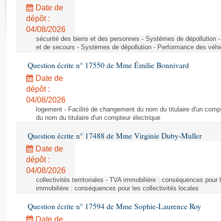
Rapports d'enquête
Date de
Rapports législatifs
dépôt :
Rapports sur l'application des lois
04/08/2026
Baromètre de l’application des lois
sécurité des biens et des personnes - Systèmes de dépollution 
et de secours - Systèmes de dépollution - Performance des véhi
Question écrite n° 17550 de Mme Émilie Bonnivard
Dossiers législatifs
Date de
Budget et sécurité sociale
dépôt :
Questions écrites et orales
04/08/2026
Comptes rendus des débats
logement - Facilité de changement du nom du titulaire d'un compt
du nom du titulaire d'un compteur électrique
Question écrite n° 17488 de Mme Virginie Duby-Muller
Date de
dépôt :
04/08/2026
collectivités territoriales - TVA immobilière : conséquences pour 
immobilière : conséquences pour les collectivités locales
Question écrite n° 17594 de Mme Sophie-Laurence Roy
Date de