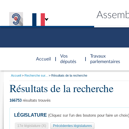
Assemb
Accèder à
la page
Vos
Travaux
Accueil
d'accueil
députés
parlementaires
Vous
Accueil
Recherche sur...
Résultats de la recherche
êtes
Résultats de la recherche
Général
ici
CONNEX
TRAVA
CONNA
DÉC
:
166753
résultats trouvés
LÉGISLATURE
(Cliquez sur l'un des boutons pour faire un choix
17e législature (X)
Précédentes législatures