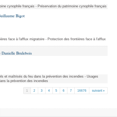
ine cynophile français - Préservation du patrimoine cynophile français
Guillaume Bigot
ères face à l'afflux migratoire - Protection des frontières face à l'afflux
 Danielle Brulebois
nels et maîtrisés du feu dans la prévention des incendies - Usages
 dans la prévention des incendies
1
2
3
4
5
6
7
16676
suivant »