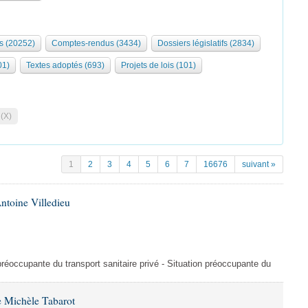
s (20252)
Comptes-rendus (3434)
Dossiers législatifs (2834)
01)
Textes adoptés (693)
Projets de lois (101)
 (X)
1
2
3
4
5
6
7
16676
suivant »
ntoine Villedieu
préoccupante du transport sanitaire privé - Situation préoccupante du
 Michèle Tabarot