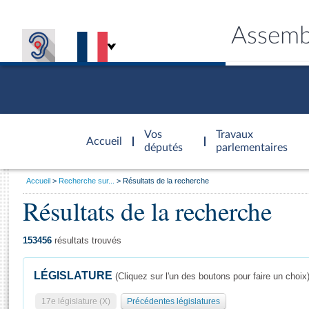
Assemb
Accèder à
la page
Vos
Travaux
Accueil
d'accueil
députés
parlementaires
Vous
Accueil
Recherche sur...
Résultats de la recherche
êtes
Résultats de la recherche
Général
ici
CONNEX
TRAVA
CONNA
DÉC
:
153456
résultats trouvés
LÉGISLATURE
(Cliquez sur l'un des boutons pour faire un choix
17e législature (X)
Précédentes législatures