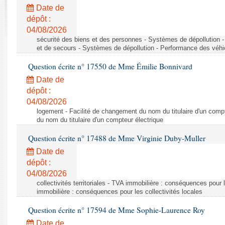
Rapports d'enquête
Date de
Rapports législatifs
dépôt :
Rapports sur l'application des lois
04/08/2026
Baromètre de l’application des lois
sécurité des biens et des personnes - Systèmes de dépollution 
et de secours - Systèmes de dépollution - Performance des véhi
Question écrite n° 17550 de Mme Émilie Bonnivard
Dossiers législatifs
Date de
Budget et sécurité sociale
dépôt :
Questions écrites et orales
04/08/2026
Comptes rendus des débats
logement - Facilité de changement du nom du titulaire d'un compt
du nom du titulaire d'un compteur électrique
Question écrite n° 17488 de Mme Virginie Duby-Muller
Date de
dépôt :
04/08/2026
collectivités territoriales - TVA immobilière : conséquences pour 
immobilière : conséquences pour les collectivités locales
Question écrite n° 17594 de Mme Sophie-Laurence Roy
Date de