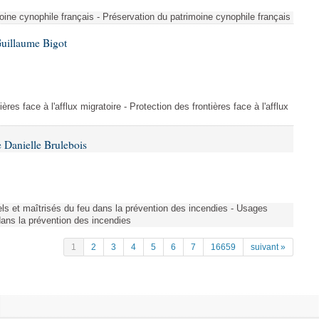
ine cynophile français - Préservation du patrimoine cynophile français
Guillaume Bigot
ères face à l'afflux migratoire - Protection des frontières face à l'afflux
 Danielle Brulebois
nels et maîtrisés du feu dans la prévention des incendies - Usages
 dans la prévention des incendies
1
2
3
4
5
6
7
16659
suivant »