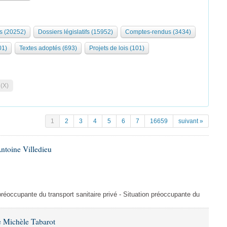
s (20252)
Dossiers législatifs (15952)
Comptes-rendus (3434)
01)
Textes adoptés (693)
Projets de lois (101)
 (X)
1
2
3
4
5
6
7
16659
suivant »
ntoine Villedieu
préoccupante du transport sanitaire privé - Situation préoccupante du
 Michèle Tabarot