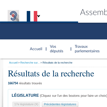
Assemb
Accèder à
la page
Vos
Travaux
Accueil
d'accueil
députés
parlementaires
Vous
Accueil
Recherche sur...
Résultats de la recherche
êtes
Résultats de la recherche
Général
ici
CONNEX
TRAVA
CONNA
DÉC
:
166754
résultats trouvés
LÉGISLATURE
(Cliquez sur l'un des boutons pour faire un choix
17e législature (X)
Précédentes législatures