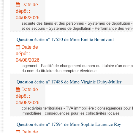
Rapports d'enquête
Date de
Rapports législatifs
dépôt :
Rapports sur l'application des lois
04/08/2026
Baromètre de l’application des lois
sécurité des biens et des personnes - Systèmes de dépollution 
et de secours - Systèmes de dépollution - Performance des véhi
Question écrite n° 17550 de Mme Émilie Bonnivard
Dossiers législatifs
Date de
Budget et sécurité sociale
dépôt :
Questions écrites et orales
04/08/2026
Comptes rendus des débats
logement - Facilité de changement du nom du titulaire d'un compt
du nom du titulaire d'un compteur électrique
Question écrite n° 17488 de Mme Virginie Duby-Muller
Date de
dépôt :
04/08/2026
collectivités territoriales - TVA immobilière : conséquences pour 
immobilière : conséquences pour les collectivités locales
Question écrite n° 17594 de Mme Sophie-Laurence Roy
Date de