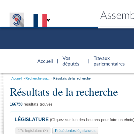
Assemb
Accèder à
la page
Vos
Travaux
Accueil
d'accueil
députés
parlementaires
Vous
Accueil
Recherche sur...
Résultats de la recherche
êtes
Résultats de la recherche
Général
ici
CONNEX
TRAVA
CONNA
DÉC
:
166750
résultats trouvés
LÉGISLATURE
(Cliquez sur l'un des boutons pour faire un choix
17e législature (X)
Précédentes législatures