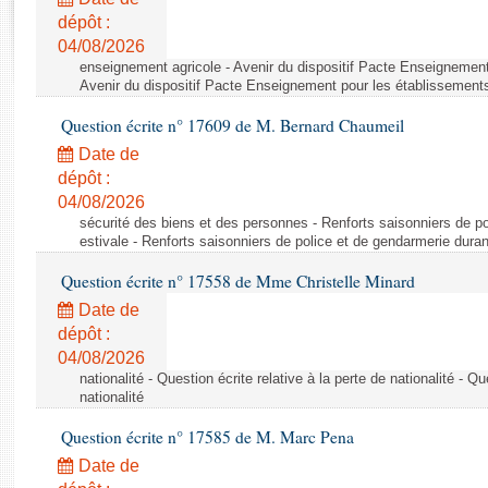
Rapports d'enquête
dépôt :
Rapports législatifs
04/08/2026
Rapports sur l'application des lois
enseignement agricole - Avenir du dispositif Pacte Enseignement
Baromètre de l’application des lois
Avenir du dispositif Pacte Enseignement pour les établissements
Question écrite n° 17609 de M. Bernard Chaumeil
Dossiers législatifs
Date de
Budget et sécurité sociale
dépôt :
04/08/2026
Questions écrites et orales
sécurité des biens et des personnes - Renforts saisonniers de po
Comptes rendus des débats
estivale - Renforts saisonniers de police et de gendarmerie duran
Question écrite n° 17558 de Mme Christelle Minard
Date de
dépôt :
04/08/2026
nationalité - Question écrite relative à la perte de nationalité - Qu
nationalité
Question écrite n° 17585 de M. Marc Pena
Date de