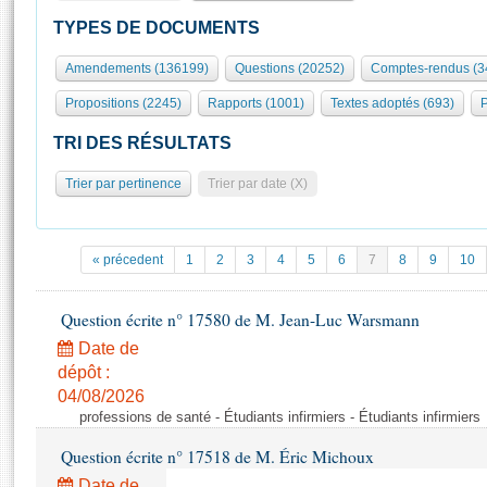
S'id
Présidence
Séance publique
Rôle et pouvoirs de l'Assemblée
Visiter l'Assemblée
TYPES DE DOCUMENTS
Fiches « Connaissance de l’Assemblée »
577 députés
Commissions et autres organes
Visite virtuelle du palais Bourbon
Amendements (136199)
Questions (20252)
Comptes-rendus (3
Organisation de l'Assemblée
Groupes politiques
Europe et International
Assister à une séance
Mot
Propositions (2245)
Rapports (1001)
Textes adoptés (693)
P
Présidence
Conférence des Présidents
Bureau
Collège des Ques
Élections législatives
Contrôle et évaluation
Accès des chercheurs à l’Assemblée
TRI DES RÉSULTATS
Congrès
Les évènements
S'inscrire
Trier par pertinence
Trier par date (X)
Pétitions
Statistiques et chiffres clés
Transparence et déontologie
Vous n'ave
Patrimoine
E
Documents de référence
« précedent
1
2
3
4
5
6
7
8
9
10
La Bibliothèque
( Constitution | Règlement de l'Assemblée ... )
Documents parlementaires
Les archives
Question écrite n° 17580 de M. Jean-Luc Warsmann
Projets de loi
Contacts et plan d'accès
Date de
Propositions de loi
Histoire
Photos libres de droit
dépôt :
Amendements
Juniors
04/08/2026
Textes adoptés
professions de santé - Étudiants infirmiers - Étudiants infirmiers
Anciennes législatures
Question écrite n° 17518 de M. Éric Michoux
Liens vers les sites publics
Rapports d'information
Date de