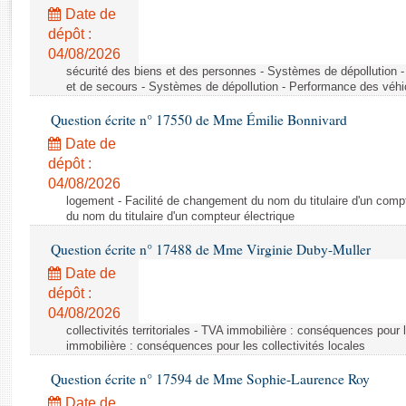
Rapports d'enquête
Date de
Rapports législatifs
dépôt :
Rapports sur l'application des lois
04/08/2026
Baromètre de l’application des lois
sécurité des biens et des personnes - Systèmes de dépollution 
et de secours - Systèmes de dépollution - Performance des véhi
Question écrite n° 17550 de Mme Émilie Bonnivard
Dossiers législatifs
Date de
Budget et sécurité sociale
dépôt :
Questions écrites et orales
04/08/2026
Comptes rendus des débats
logement - Facilité de changement du nom du titulaire d'un compt
du nom du titulaire d'un compteur électrique
Question écrite n° 17488 de Mme Virginie Duby-Muller
Date de
dépôt :
04/08/2026
collectivités territoriales - TVA immobilière : conséquences pour 
immobilière : conséquences pour les collectivités locales
Question écrite n° 17594 de Mme Sophie-Laurence Roy
Date de