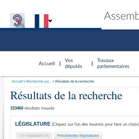
Assemb
Accèder à
la page
Vos
Travaux
Accueil
d'accueil
députés
parlementaires
Vous
Accueil
Recherche sur...
Résultats de la recherche
êtes
Résultats de la recherche
Général
ici
CONNEX
TRAVA
CONNA
DÉC
:
153460
résultats trouvés
LÉGISLATURE
(Cliquez sur l'un des boutons pour faire un choix
17e législature (X)
Précédentes législatures