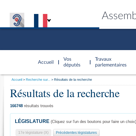
Assemb
Accèder à
la page
Vos
Travaux
Accueil
d'accueil
députés
parlementaires
Vous
Accueil
Recherche sur...
Résultats de la recherche
êtes
Résultats de la recherche
Général
ici
CONNEX
TRAVA
CONNA
DÉC
:
166748
résultats trouvés
LÉGISLATURE
(Cliquez sur l'un des boutons pour faire un choix
17e législature (X)
Précédentes législatures