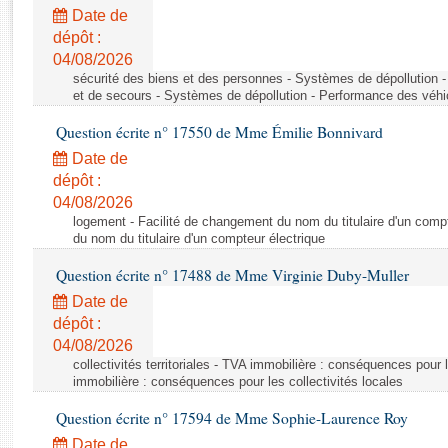
Rapports d'enquête
Date de
Rapports législatifs
dépôt :
Rapports sur l'application des lois
04/08/2026
Baromètre de l’application des lois
sécurité des biens et des personnes - Systèmes de dépollution 
et de secours - Systèmes de dépollution - Performance des véhi
Question écrite n° 17550 de Mme Émilie Bonnivard
Dossiers législatifs
Date de
Budget et sécurité sociale
dépôt :
Questions écrites et orales
04/08/2026
Comptes rendus des débats
logement - Facilité de changement du nom du titulaire d'un compt
du nom du titulaire d'un compteur électrique
Question écrite n° 17488 de Mme Virginie Duby-Muller
Date de
dépôt :
04/08/2026
collectivités territoriales - TVA immobilière : conséquences pour 
immobilière : conséquences pour les collectivités locales
Question écrite n° 17594 de Mme Sophie-Laurence Roy
Date de