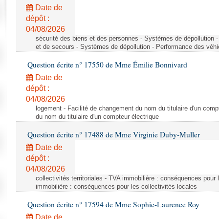
Rapports d'enquête
Date de
Rapports législatifs
dépôt :
Rapports sur l'application des lois
04/08/2026
Baromètre de l’application des lois
sécurité des biens et des personnes - Systèmes de dépollution 
et de secours - Systèmes de dépollution - Performance des véhi
Question écrite n° 17550 de Mme Émilie Bonnivard
Dossiers législatifs
Date de
Budget et sécurité sociale
dépôt :
Questions écrites et orales
04/08/2026
Comptes rendus des débats
logement - Facilité de changement du nom du titulaire d'un compt
du nom du titulaire d'un compteur électrique
Question écrite n° 17488 de Mme Virginie Duby-Muller
Date de
dépôt :
04/08/2026
collectivités territoriales - TVA immobilière : conséquences pour 
immobilière : conséquences pour les collectivités locales
Question écrite n° 17594 de Mme Sophie-Laurence Roy
Date de