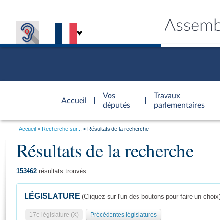
Assemb
Accèder à
la page
Vos
Travaux
Accueil
d'accueil
députés
parlementaires
Vous
Accueil
Recherche sur...
Résultats de la recherche
êtes
Résultats de la recherche
Général
ici
CONNEX
TRAVA
CONNA
DÉC
:
153462
résultats trouvés
LÉGISLATURE
(Cliquez sur l'un des boutons pour faire un choix
17e législature (X)
Précédentes législatures