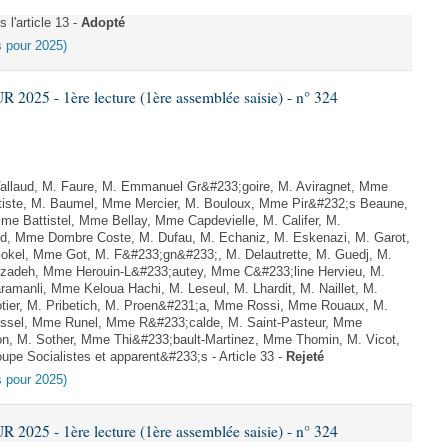
l'article 13 -
Adopté
es pour 2025)
025 - 1ère lecture (1ère assemblée saisie) - n° 324
llaud, M. Faure, M. Emmanuel Gr&#233;goire, M. Aviragnet, Mme
ptiste, M. Baumel, Mme Mercier, M. Bouloux, Mme Pir&#232;s Beaune,
 Battistel, Mme Bellay, Mme Capdevielle, M. Califer, M.
id, Mme Dombre Coste, M. Dufau, M. Echaniz, M. Eskenazi, M. Garot,
okel, Mme Got, M. F&#233;gn&#233;, M. Delautrette, M. Guedj, M.
zadeh, Mme Herouin-L&#233;autey, Mme C&#233;line Hervieu, M.
manli, Mme Keloua Hachi, M. Leseul, M. Lhardit, M. Naillet, M.
otier, M. Pribetich, M. Proen&#231;a, Mme Rossi, Mme Rouaux, M.
ussel, Mme Runel, Mme R&#233;calde, M. Saint-Pasteur, Mme
on, M. Sother, Mme Thi&#233;bault-Martinez, Mme Thomin, M. Vicot,
upe Socialistes et apparent&#233;s - Article 33 -
Rejeté
es pour 2025)
025 - 1ère lecture (1ère assemblée saisie) - n° 324