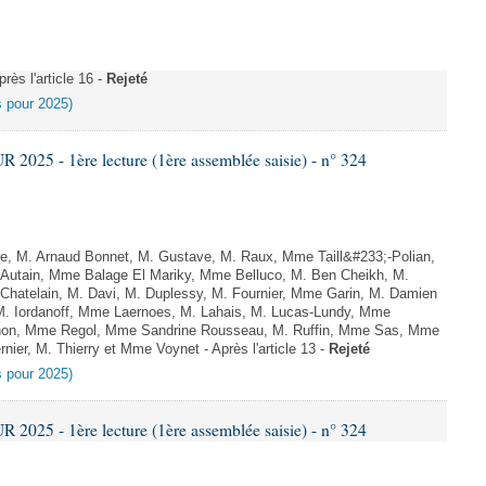
ès l'article 16 -
Rejeté
es pour 2025)
025 - 1ère lecture (1ère assemblée saisie) - n° 324
, M. Arnaud Bonnet, M. Gustave, M. Raux, Mme Taill&#233;-Polian,
 Autain, Mme Balage El Mariky, Mme Belluco, M. Ben Cheikh, M.
Chatelain, M. Davi, M. Duplessy, M. Fournier, Mme Garin, M. Damien
M. Iordanoff, Mme Laernoes, M. Lahais, M. Lucas-Lundy, Mme
on, Mme Regol, Mme Sandrine Rousseau, M. Ruffin, Mme Sas, Mme
ier, M. Thierry et Mme Voynet - Après l'article 13 -
Rejeté
es pour 2025)
025 - 1ère lecture (1ère assemblée saisie) - n° 324