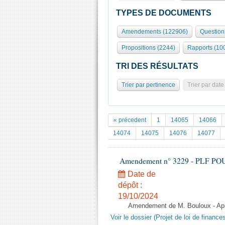
TYPES DE DOCUMENTS
Amendements (122906)
Question
Propositions (2244)
Rapports (10
TRI DES RÉSULTATS
Trier par pertinence
Trier par date
« précedent
1
14065
14066
14074
14075
14076
14077
Amendement n° 3229 - PLF POUR 2
Date de
dépôt :
19/10/2024
Amendement de M. Bouloux - Aprè
Voir le dossier (Projet de loi de financ