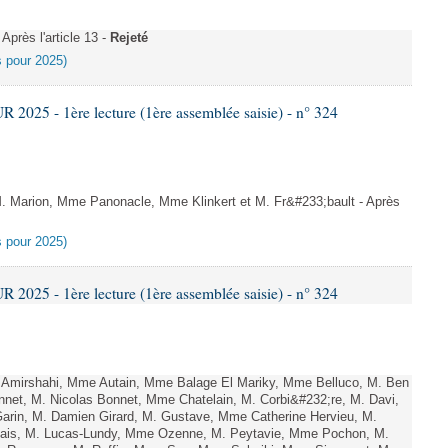
près l'article 13 -
Rejeté
es pour 2025)
025 - 1ère lecture (1ère assemblée saisie) - n° 324
Marion, Mme Panonacle, Mme Klinkert et M. Fr&#233;bault - Après
es pour 2025)
025 - 1ère lecture (1ère assemblée saisie) - n° 324
Amirshahi, Mme Autain, Mme Balage El Mariky, Mme Belluco, M. Ben
nnet, M. Nicolas Bonnet, Mme Chatelain, M. Corbi&#232;re, M. Davi,
arin, M. Damien Girard, M. Gustave, Mme Catherine Hervieu, M.
hais, M. Lucas-Lundy, Mme Ozenne, M. Peytavie, Mme Pochon, M.