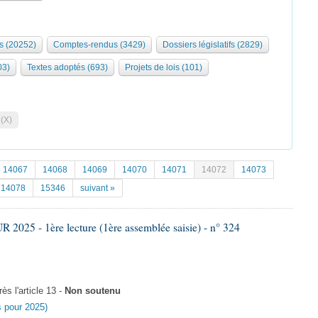
s (20252)
Comptes-rendus (3429)
Dossiers législatifs (2829)
03)
Textes adoptés (693)
Projets de lois (101)
 (X)
14067
14068
14069
14070
14071
14072
14073
14078
15346
suivant »
025 - 1ère lecture (1ère assemblée saisie) - n° 324
s l'article 13 -
Non soutenu
es pour 2025)