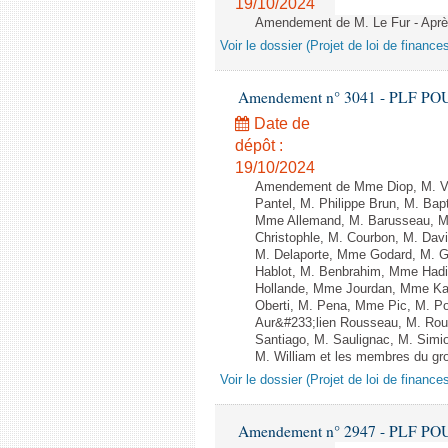
19/10/2024
Amendement de M. Le Fur - Après 
Voir le dossier (Projet de loi de financ
Amendement n° 3041 - PLF POUR 2
Date de
dépôt :
19/10/2024
Amendement de Mme Diop, M. Va
Pantel, M. Philippe Brun, M. Ba
Mme Allemand, M. Barusseau, Mme
Christophle, M. Courbon, M. Dav
M. Delaporte, Mme Godard, M. G
Hablot, M. Benbrahim, Mme Hadi
Hollande, Mme Jourdan, Mme Kara
Oberti, M. Pena, Mme Pic, M. P
Aur&#233;lien Rousseau, M. Ro
Santiago, M. Saulignac, M. Simi
M. William et les membres du gro
Voir le dossier (Projet de loi de financ
Amendement n° 2947 - PLF POUR 2