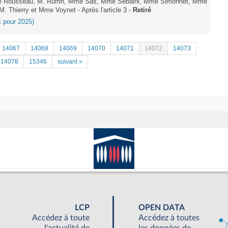
e Rousseau, M. Ruffin, Mme Sas, Mme Sebaihi, Mme Simonnet, Mme
M. Thierry et Mme Voynet - Après l'article 3 -
Retiré
es pour 2025)
14067
14068
14069
14070
14071
14072
14073
14078
15346
suivant »
LCP
OPEN DATA
Accédez à toute
Accédez à toutes