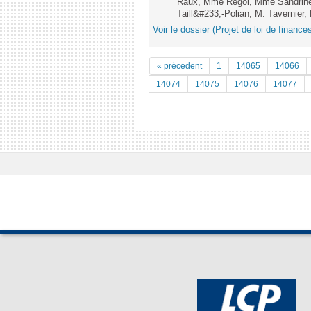
Raux, Mme Regol, Mme Sandrin
Taill&#233;-Polian, M. Tavernier, 
Voir le dossier (Projet de loi de financ
« précedent
1
14065
14066
14074
14075
14076
14077