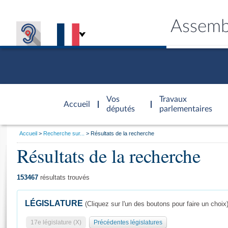
Assemb
Accèder à
la page
Vos
Travaux
Accueil
d'accueil
députés
parlementaires
Vous
Accueil
Recherche sur...
Résultats de la recherche
êtes
Résultats de la recherche
Général
ici
CONNEX
TRAVA
CONNA
DÉC
:
153467
résultats trouvés
LÉGISLATURE
(Cliquez sur l'un des boutons pour faire un choix
17e législature (X)
Précédentes législatures