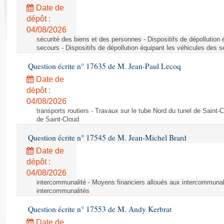
Rapports d'enquête
Date de
Rapports législatifs
dépôt :
Rapports sur l'application des lois
04/08/2026
Baromètre de l’application des lois
sécurité des biens et des personnes - Dispositifs de dépollution
secours - Dispositifs de dépollution équipant les véhicules des 
Question écrite n° 17635 de M. Jean-Paul Lecoq
Dossiers législatifs
Date de
Budget et sécurité sociale
dépôt :
Questions écrites et orales
04/08/2026
Comptes rendus des débats
transports routiers - Travaux sur le tube Nord du tunel de Saint-
de Saint-Cloud
Question écrite n° 17545 de M. Jean-Michel Brard
Date de
dépôt :
04/08/2026
intercommunalité - Moyens financiers alloués aux intercommunal
intercommunalités
Question écrite n° 17553 de M. Andy Kerbrat
Date de