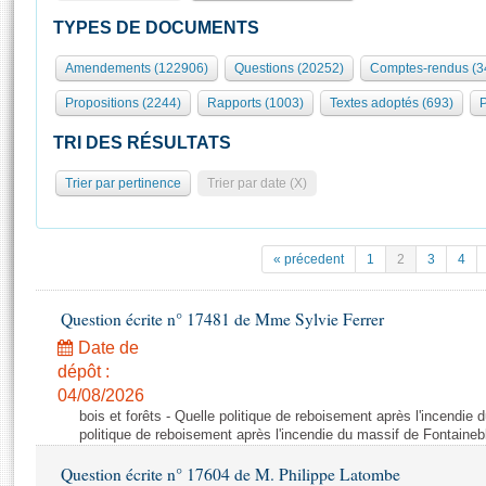
S'id
Présidence
Séance publique
Rôle et pouvoirs de l'Assemblée
Visiter l'Assemblée
TYPES DE DOCUMENTS
Fiches « Connaissance de l’Assemblée »
577 députés
Commissions et autres organes
Visite virtuelle du palais Bourbon
Amendements (122906)
Questions (20252)
Comptes-rendus (3
Organisation de l'Assemblée
Groupes politiques
Europe et International
Assister à une séance
Mot
Propositions (2244)
Rapports (1003)
Textes adoptés (693)
P
Présidence
Conférence des Présidents
Bureau
Collège des Ques
Élections législatives
Contrôle et évaluation
Accès des chercheurs à l’Assemblée
TRI DES RÉSULTATS
Congrès
Les évènements
S'inscrire
Trier par pertinence
Trier par date (X)
Pétitions
Statistiques et chiffres clés
Transparence et déontologie
Vous n'ave
Patrimoine
E
Documents de référence
« précedent
1
2
3
4
La Bibliothèque
( Constitution | Règlement de l'Assemblée ... )
Documents parlementaires
Les archives
Question écrite n° 17481 de Mme Sylvie Ferrer
Projets de loi
Contacts et plan d'accès
Date de
Propositions de loi
Histoire
Photos libres de droit
dépôt :
Amendements
Juniors
04/08/2026
Textes adoptés
bois et forêts - Quelle politique de reboisement après l'incendie
Anciennes législatures
politique de reboisement après l'incendie du massif de Fontaineb
Liens vers les sites publics
Rapports d'information
Question écrite n° 17604 de M. Philippe Latombe