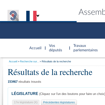
Assemb
Accèder à
la page
Vos
Travaux
Accueil
d'accueil
députés
parlementaires
Vous
Accueil
Recherche sur...
Résultats de la recherche
êtes
Résultats de la recherche
Général
ici
CONNEX
TRAVA
CONNA
DÉC
:
153467
résultats trouvés
LÉGISLATURE
(Cliquez sur l'un des boutons pour faire un choix
17e législature (X)
Précédentes législatures