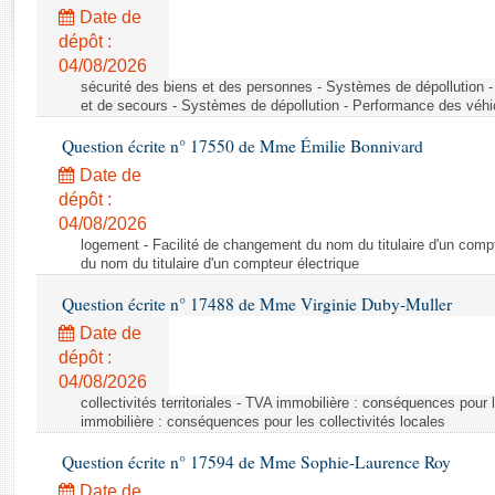
Rapports d'enquête
Date de
Rapports législatifs
dépôt :
Rapports sur l'application des lois
04/08/2026
Baromètre de l’application des lois
sécurité des biens et des personnes - Systèmes de dépollution 
et de secours - Systèmes de dépollution - Performance des véhi
Question écrite n° 17550 de Mme Émilie Bonnivard
Dossiers législatifs
Date de
Budget et sécurité sociale
dépôt :
Questions écrites et orales
04/08/2026
Comptes rendus des débats
logement - Facilité de changement du nom du titulaire d'un compt
du nom du titulaire d'un compteur électrique
Question écrite n° 17488 de Mme Virginie Duby-Muller
Date de
dépôt :
04/08/2026
collectivités territoriales - TVA immobilière : conséquences pour 
immobilière : conséquences pour les collectivités locales
Question écrite n° 17594 de Mme Sophie-Laurence Roy
Date de