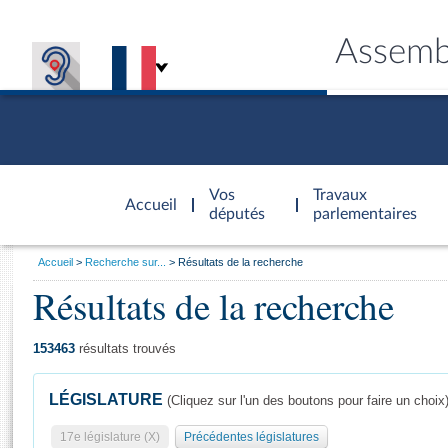
Assemb
Accèder à
la page
Vos
Travaux
Accueil
d'accueil
députés
parlementaires
Vous
Accueil
Recherche sur...
Résultats de la recherche
êtes
Résultats de la recherche
Général
ici
CONNEX
TRAVA
CONNA
DÉC
:
153463
résultats trouvés
LÉGISLATURE
(Cliquez sur l'un des boutons pour faire un choix
17e législature (X)
Précédentes législatures