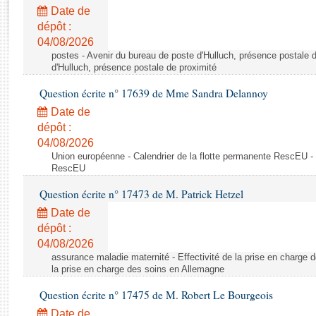
Rapports d'enquête
Date de
Rapports législatifs
dépôt :
Rapports sur l'application des lois
04/08/2026
Baromètre de l’application des lois
postes - Avenir du bureau de poste d'Hulluch, présence postale d
d'Hulluch, présence postale de proximité
Question écrite n° 17639 de Mme Sandra Delannoy
Dossiers législatifs
Date de
Budget et sécurité sociale
dépôt :
Questions écrites et orales
04/08/2026
Comptes rendus des débats
Union européenne - Calendrier de la flotte permanente RescEU - 
RescEU
Question écrite n° 17473 de M. Patrick Hetzel
Date de
dépôt :
04/08/2026
assurance maladie maternité - Effectivité de la prise en charge d
la prise en charge des soins en Allemagne
Question écrite n° 17475 de M. Robert Le Bourgeois
Date de