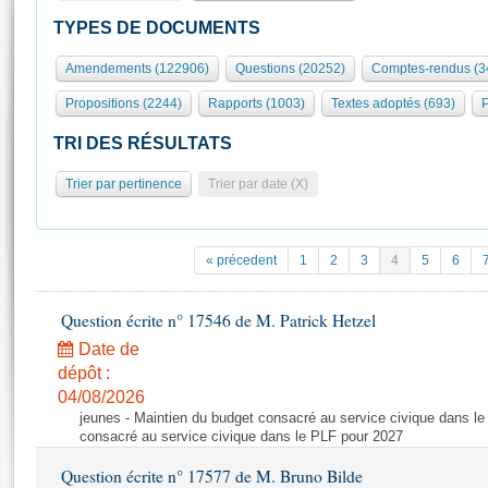
S'id
Présidence
Séance publique
Rôle et pouvoirs de l'Assemblée
Visiter l'Assemblée
TYPES DE DOCUMENTS
Fiches « Connaissance de l’Assemblée »
577 députés
Commissions et autres organes
Visite virtuelle du palais Bourbon
Amendements (122906)
Questions (20252)
Comptes-rendus (3
Organisation de l'Assemblée
Groupes politiques
Europe et International
Assister à une séance
Mot
Propositions (2244)
Rapports (1003)
Textes adoptés (693)
P
Présidence
Conférence des Présidents
Bureau
Collège des Ques
Élections législatives
Contrôle et évaluation
Accès des chercheurs à l’Assemblée
TRI DES RÉSULTATS
Congrès
Les évènements
S'inscrire
Trier par pertinence
Trier par date (X)
Pétitions
Statistiques et chiffres clés
Transparence et déontologie
Vous n'ave
Patrimoine
E
Documents de référence
« précedent
1
2
3
4
5
6
La Bibliothèque
( Constitution | Règlement de l'Assemblée ... )
Documents parlementaires
Les archives
Question écrite n° 17546 de M. Patrick Hetzel
Projets de loi
Contacts et plan d'accès
Date de
Propositions de loi
Histoire
Photos libres de droit
dépôt :
Amendements
Juniors
04/08/2026
Textes adoptés
jeunes - Maintien du budget consacré au service civique dans le
Anciennes législatures
consacré au service civique dans le PLF pour 2027
Liens vers les sites publics
Rapports d'information
Question écrite n° 17577 de M. Bruno Bilde