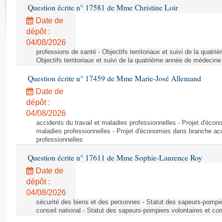
Rapports d'enquête
Question écrite n° 17581 de Mme Christine Loir
Rapports législatifs
Date de
Rapports sur l'application des lois
dépôt :
Baromètre de l’application des lois
04/08/2026
professions de santé - Objectifs territoriaux et suivi de la quat
Objectifs territoriaux et suivi de la quatrième année de médecine
Dossiers législatifs
Question écrite n° 17459 de Mme Marie-José Allemand
Budget et sécurité sociale
Date de
Questions écrites et orales
dépôt :
Comptes rendus des débats
04/08/2026
accidents du travail et maladies professionnelles - Projet d'éco
maladies professionnelles - Projet d'économies dans branche acc
professionnelles
Question écrite n° 17611 de Mme Sophie-Laurence Roy
Date de
dépôt :
04/08/2026
sécurité des biens et des personnes - Statut des sapeurs-pompie
conseil national - Statut des sapeurs-pompiers volontaires et co