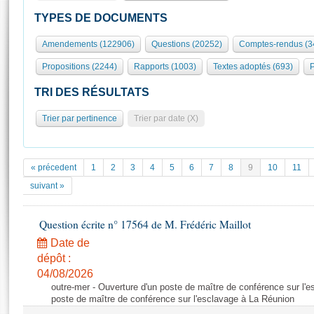
S'id
Présidence
Séance publique
Rôle et pouvoirs de l'Assemblée
Visiter l'Assemblée
TYPES DE DOCUMENTS
Fiches « Connaissance de l’Assemblée »
577 députés
Commissions et autres organes
Visite virtuelle du palais Bourbon
Amendements (122906)
Questions (20252)
Comptes-rendus (3
Organisation de l'Assemblée
Groupes politiques
Europe et International
Assister à une séance
Mot
Propositions (2244)
Rapports (1003)
Textes adoptés (693)
P
Présidence
Conférence des Présidents
Bureau
Collège des Ques
Élections législatives
Contrôle et évaluation
Accès des chercheurs à l’Assemblée
TRI DES RÉSULTATS
Congrès
Les évènements
S'inscrire
Trier par pertinence
Trier par date (X)
Pétitions
Statistiques et chiffres clés
Transparence et déontologie
Vous n'ave
Patrimoine
E
Documents de référence
« précedent
1
2
3
4
5
6
7
8
9
10
11
La Bibliothèque
( Constitution | Règlement de l'Assemblée ... )
Documents parlementaires
suivant »
Les archives
Projets de loi
Contacts et plan d'accès
Question écrite n° 17564 de M. Frédéric Maillot
Propositions de loi
Histoire
Photos libres de droit
Amendements
Date de
Juniors
dépôt :
Textes adoptés
Anciennes législatures
04/08/2026
outre-mer - Ouverture d'un poste de maître de conférence sur l'
Liens vers les sites publics
Rapports d'information
poste de maître de conférence sur l'esclavage à La Réunion