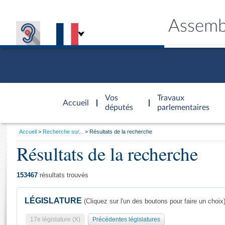
Assemb
Accèder à
la page
Vos
Travaux
Accueil
d'accueil
députés
parlementaires
Vous
Accueil
Recherche sur...
Résultats de la recherche
êtes
Résultats de la recherche
Général
ici
CONNEX
TRAVA
CONNA
DÉC
:
153467
résultats trouvés
LÉGISLATURE
(Cliquez sur l'un des boutons pour faire un choix
17e législature (X)
Précédentes législatures