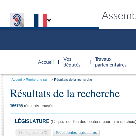
Assemb
Accèder à
la page
Vos
Travaux
Accueil
d'accueil
députés
parlementaires
Vous
Accueil
Recherche sur...
Résultats de la recherche
êtes
Résultats de la recherche
Général
ici
CONNEX
TRAVA
CONNA
DÉC
:
166755
résultats trouvés
LÉGISLATURE
(Cliquez sur l'un des boutons pour faire un choix
17e législature (X)
Précédentes législatures