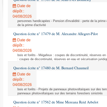
Rapports d'enquête
Date de
Rapports législatifs
dépôt :
Rapports sur l'application des lois
04/08/2026
Baromètre de l’application des lois
personnes handicapées - Pension d'invalidité - perte de la prime d'
de la prime d'activité
Dossiers législatifs
Question écrite n° 17479 de M. Alexandre Allegret-Pilot
Budget et sécurité sociale
Date de
Questions écrites et orales
dépôt :
04/08/2026
Comptes rendus des débats
bois et forêts - Mégafeux : coupes de discontinuité, réserves en 
: coupes de discontinuité, réserves en eau et sécurisation juridi
Question écrite n° 17480 de M. Bernard Chaumeil
Date de
dépôt :
04/08/2026
bois et forêts - Projets de panneaux photovoltaïques sur des terra
panneaux photovoltaïques sur des terrains forestiers sinistrés
Question écrite n° 17562 de Mme Mereana Reid Arbelot