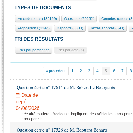
S'id
Présidence
Séance publique
Rôle et pouvoirs de l'Assemblée
Visiter l'Assemblée
TYPES DE DOCUMENTS
Fiches « Connaissance de l’Assemblée »
577 députés
Commissions et autres organes
Visite virtuelle du palais Bourbon
Amendements (136199)
Questions (20252)
Comptes-rendus (3
Organisation de l'Assemblée
Groupes politiques
Europe et International
Assister à une séance
Mot
Propositions (2244)
Rapports (1003)
Textes adoptés (693)
P
Présidence
Conférence des Présidents
Bureau
Collège des Ques
Élections législatives
Contrôle et évaluation
Accès des chercheurs à l’Assemblée
TRI DES RÉSULTATS
Congrès
Les évènements
S'inscrire
Trier par pertinence
Trier par date (X)
Pétitions
Statistiques et chiffres clés
Transparence et déontologie
Vous n'ave
Patrimoine
E
Documents de référence
« précedent
1
2
3
4
5
6
7
8
La Bibliothèque
( Constitution | Règlement de l'Assemblée ... )
Documents parlementaires
Les archives
Question écrite n° 17614 de M. Robert Le Bourgeois
Projets de loi
Contacts et plan d'accès
Date de
Propositions de loi
Histoire
Photos libres de droit
dépôt :
Amendements
Juniors
04/08/2026
Textes adoptés
sécurité routière - Accidents impliquant des véhicules sans perm
Anciennes législatures
sans permis
Liens vers les sites publics
Rapports d'information
Question écrite n° 17526 de M. Édouard Bénard