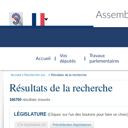
Assemb
Accèder à
la page
Vos
Travaux
Accueil
d'accueil
députés
parlementaires
Vous
Accueil
Recherche sur...
Résultats de la recherche
êtes
Résultats de la recherche
Général
ici
CONNEX
TRAVA
CONNA
DÉC
:
166760
résultats trouvés
LÉGISLATURE
(Cliquez sur l'un des boutons pour faire un choix
17e législature (X)
Précédentes législatures