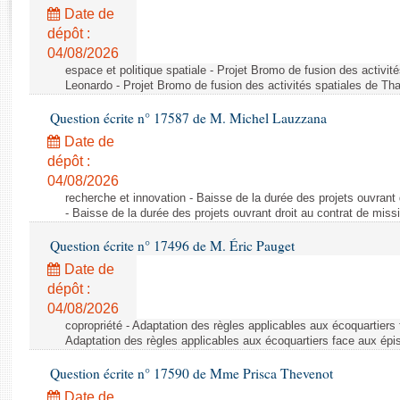
Rapports d'enquête
Date de
Rapports législatifs
dépôt :
Rapports sur l'application des lois
04/08/2026
Baromètre de l’application des lois
espace et politique spatiale - Projet Bromo de fusion des activit
Leonardo - Projet Bromo de fusion des activités spatiales de Tha
Question écrite n° 17587 de M. Michel Lauzzana
Dossiers législatifs
Date de
Budget et sécurité sociale
dépôt :
Questions écrites et orales
04/08/2026
Comptes rendus des débats
recherche et innovation - Baisse de la durée des projets ouvrant 
- Baisse de la durée des projets ouvrant droit au contrat de missi
Question écrite n° 17496 de M. Éric Pauget
Date de
dépôt :
04/08/2026
copropriété - Adaptation des règles applicables aux écoquartiers
Adaptation des règles applicables aux écoquartiers face aux épi
Question écrite n° 17590 de Mme Prisca Thevenot
Date de