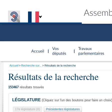
Assemb
Accèder à
la page
Vos
Travaux
Accueil
d'accueil
députés
parlementaires
Vous
Accueil
Recherche sur...
Résultats de la recherche
êtes
Résultats de la recherche
Général
ici
CONNEX
TRAVA
CONNA
DÉC
:
153467
résultats trouvés
LÉGISLATURE
(Cliquez sur l'un des boutons pour faire un choix
17e législature (X)
Précédentes législatures