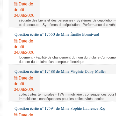
Rapports d'enquête
Date de
Rapports législatifs
dépôt :
Rapports sur l'application des lois
04/08/2026
Baromètre de l’application des lois
sécurité des biens et des personnes - Systèmes de dépollution 
et de secours - Systèmes de dépollution - Performance des véhi
Question écrite n° 17550 de Mme Émilie Bonnivard
Dossiers législatifs
Date de
Budget et sécurité sociale
dépôt :
Questions écrites et orales
04/08/2026
Comptes rendus des débats
logement - Facilité de changement du nom du titulaire d'un compt
du nom du titulaire d'un compteur électrique
Question écrite n° 17488 de Mme Virginie Duby-Muller
Date de
dépôt :
04/08/2026
collectivités territoriales - TVA immobilière : conséquences pour 
immobilière : conséquences pour les collectivités locales
Question écrite n° 17594 de Mme Sophie-Laurence Roy
Date de